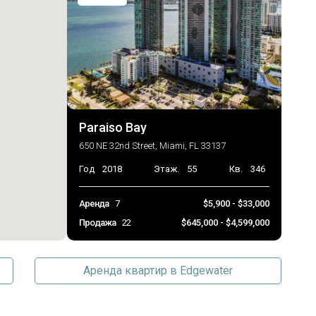
Paraiso Bay
650 NE 32nd Street, Miami, FL 33137
Год
2018
Этаж.
55
Кв.
346
Аренда
7
$5,900 - $33,000
Продажа
22
$645,000 - $4,599,000
Аренда квартир в Edgewater