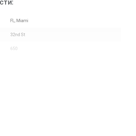
сти:
FL, Miami
32nd St
650
Жилая недвижимость / Кондоминиум
43
Залив
Жалюзи, Ударопрочные стекла
Небоскребы, Other
Кафельная плитка