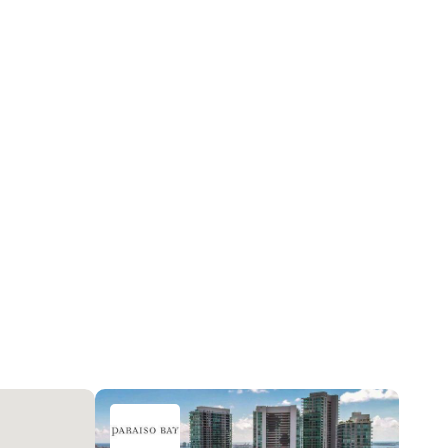
Bayfront
Центральное кондиционер
DoorMan, ElevatorSecured, FireAlarm,
SecuredGarageParking, LobbySecured, Система
пожаротушения, SmokeDetectors
Ежемесячно
2026-05-28 14:35:37