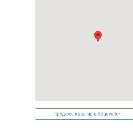
Посудомойка
Электроплита
Измельчитель мусора
Льдогенератор
Микроволновая печь
Холодильник
Духовая печь с самоочисткой
Удобства комплекса
BasketballCourt
Лифт
Фитнес-центр
Barbecue
PicnicArea
Продажа квартир в Edgewater
Бассейн
Сауна
Спа Джакузи