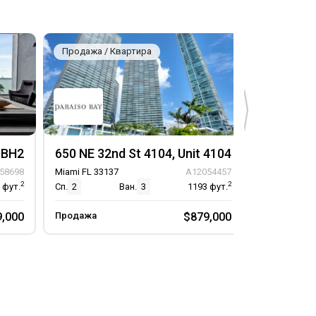
Продажа / Квартира
Продажа / К
t BH2
650 NE 32nd St 4104, Unit 4104
650 NE 32n
58698
Miami FL 33137
A12054457
Miami FL 33137
2
2
6
фут.
Сп.
2
Ван.
3
1193
фут.
Сп.
1
9,000
Продажа
$879,000
Продажа