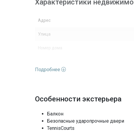
Характеристики недвижимо
Адрес
Улица
Номер дома
Вид недвижимости
Подробнее
Этажей
Вид
Особенности экстерьера
Особенности окон
Балкон
Архитектурный стиль
Безопасные ударопрочные двери
TennisCourts
Полы