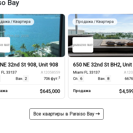
so Bay
дажа / Квартира
Продажа / Квартира
NE 32nd St 908, Unit 908
650 NE 32nd St BH2, Uni
 FL 33137
A12058559
Miami FL 33137
A120
2
Ван.
2
706
фут.
Сп.
6
Ван.
8
667
ажа
$645,000
Продажа
$4,59
Все квартиры в Paraiso Bay