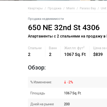
Квартиры
Продажа
Miami
Paraiso Bay
Unit
Продажа недвижимости
650 NE 32nd St 4306
Апартаменты с 2 спальнями на продажу в P
2
Спальни
Ванн
Жил.пл. фут
Цена за
2
2
1067 Sq. Ft
$839
Обзор:
% Изменение:
-
2
%
Площадь
1067 Sq. Ft.
Дней на рынке
200