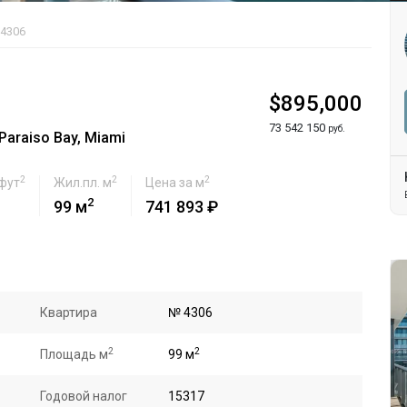
 4306
$895,000
73 542 150
руб.
araiso Bay, Miami
2
2
2
 фут
Жил.пл. м
Цена за м
2
99 м
741 893 ₽
Квартира
№ 4306
2
2
Площадь м
99 м
Годовой налог
15317