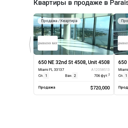
Квартиры в продаже в Parai
TennisCourts
Парковка
Продажа / Квартира
Про
Парковка на одно место
Консьерж на парковке
Автоматические ворота
650 NE 32nd St 4508, Unit 4508
650 
Miami FL 33137
A12058513
Miami
2
Сп.
1
Ван.
2
706
фут.
Сп.
1
Продажа
$720,000
Прод