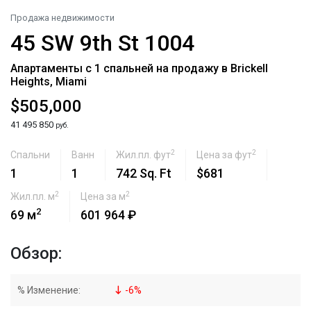
Продажа недвижимости
45 SW 9th St 1004
Апартаменты с 1 спальней на продажу в Brickell
Heights, Miami
$505,000
41 495 850
руб.
2
2
Спальни
Ванн
Жил.пл. фут
Цена за фут
1
1
742 Sq. Ft
$681
2
2
Жил.пл. м
Цена за м
2
69 м
601 964 ₽
Обзор:
% Изменение:
-
6
%