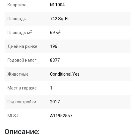
Квартира
№ 1004
Площадь
742 Sq. Ft.
2
2
Площадь м
69 м
Дней на рынке
196
Годовой налог
8377
Животные
Conditional,Yes
Мест в гараже
1
Год постройки
2017
MLS#
A11952557
Описание: