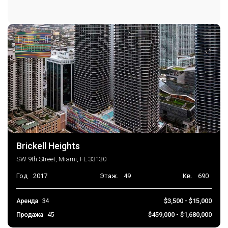
Парковка на одно место
Консьерж на парковке
Brickell Heights
SW 9th Street, Miami, FL 33130
Год
2017
Этаж.
49
Кв.
690
Аренда
34
$3,500 - $15,000
Продажа
45
$459,000 - $1,680,000