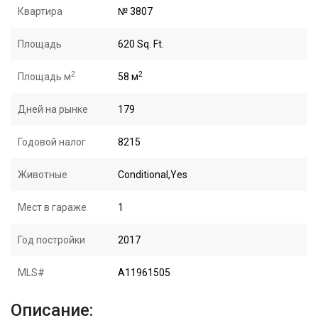
Квартира
№ 3807
Площадь
620 Sq. Ft.
2
2
Площадь м
58 м
Дней на рынке
179
Годовой налог
8215
Животные
Conditional,Yes
Мест в гараже
1
Год постройки
2017
MLS#
A11961505
Описание: