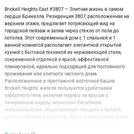
Brickell Heights East #3807 — Элитная жизнь в самом
сердце Брикелла. Резиденция 3807, расположенная на
верхнем этаже, предлагает потрясающий вид на
городской пейзаж и залив через стекло от пола до
потолка. Этот современный дом с 1 спальней и 1
ванной комнатой располагает элегантной открытой
кухней с бытовой техникой из нержавеющей стали,
современной отделкой и яркой, эффективной
планировкой, идеально подходящей для постоянного
проживания или элитного частного дома.
Расположенные в престижной восточной башне
Brickell Heights, жители пользуются удобствами
курортного типа, включая террасу на крыше с
панорамным видом, несколько бассейнов,
театральный зал, общественные лаунджи и прямой
доступ к Equinox и SoulCycle. Всего в нескольких шагах
от центра города Брикелл, деревни Мэри Брикелл,
ресторанов, ночных клубов и общественного