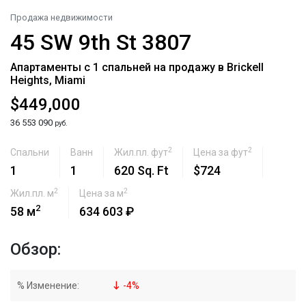
Продажа недвижимости
45 SW 9th St 3807
Апартаменты с 1 спальней на продажу в Brickell
Heights, Miami
$449,000
36 553 090
руб.
2
2
Спальни
Ванн
Жил.пл. фут
Цена за фут
1
1
620 Sq. Ft
$724
2
2
Жил.пл. м
Цена за м
2
58 м
634 603 ₽
Обзор:
% Изменение:
-
4
%