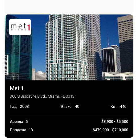
Met 1
300 S Biscayne Blvd., Miami, FL 33131
Год
2008
Этаж.
40
Кв.
446
Аренда
5
$3,900 - $5,500
Продажа
18
$479,900 - $710,000