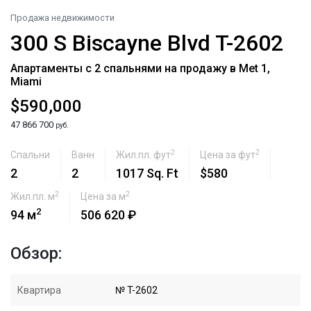
Продажа недвижимости
300 S Biscayne Blvd T-2602
Апартаменты с 2 спальнями на продажу в Met 1,
Miami
$590,000
47 866 700
руб.
2
2
Спальни
Ванн
Жил.пл. фут
Цена за фут
2
2
1017 Sq. Ft
$580
2
2
Жил.пл. м
Цена за м
2
94 м
506 620 ₽
Обзор:
Квартира
№ T-2602