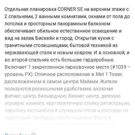
Отдельная планировка CORNER SE на верхнем этаже с
2 спальнями, 2 ванными комнатами, окнами от пола до
потолка и просторным панорамным балконом
обеспечивает обильное естественное освещение и
вид на залив Бискейн и город. Открытая кухня с
гранитными столешницами, бытовой техникой из
нержавеющей стали и новым ковром. И в основной, и
во второй спальнях есть большие гардеробные.
Включает 1 закрепленное парковочное место (#1039 –
уровень PX). Отличное расположение в Met 1 Tower,
расположенном в самом центре Майами. Жители
пользуются роскошными удобствами, включая
фитнес-центр, бильярдную, бизнес-центр, детскую
игровую комнату, круглосуточную стойку регистрации,
парковку автомобилей служащим отеля и ресторан на
территории. Свободно, легко показать! Всего в
нескольких шагах находятся Whole Foods Market,
кинотеатр Silverspot, Metromover, Kaseya Center, центр