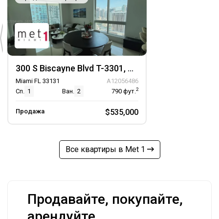
300 S Biscayne Blvd T-3301, Unit T-3301
Miami FL 33131
A12056486
2
Сп.
1
Ван.
2
790
фут.
Продажа
$535,000
Все квартиры в Met 1
Продавайте, покупайте,
арендуйте,