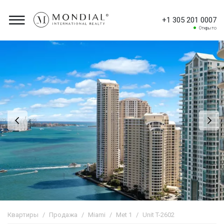
+1 305 201 0007
Открыто
Квартиры
Продажа
Miami
Met 1
Unit T-2602