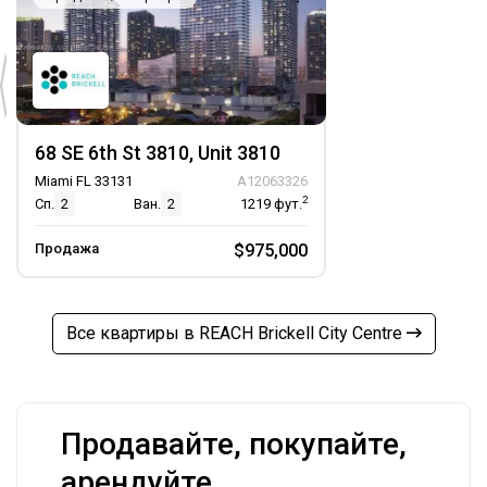
68 SE 6th St 3810, Unit 3810
Miami FL 33131
A12063326
2
Сп.
2
Ван.
2
1219
фут.
Продажа
$975,000
Все квартиры в REACH Brickell City Centre
Продавайте, покупайте,
арендуйте,