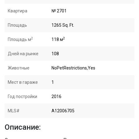
Квартира
№ 2701
Площадь
1265 Sq. Ft.
2
2
Площадь м
118 м
Дней на рынке
108
Животные
NoPetRestrictions,Yes
Мест в гараже
1
Год постройки
2016
MLS#
A12006705
Описание: