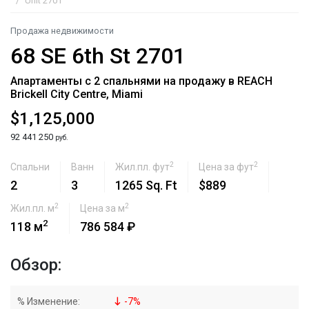
Unit 2701
Продажа недвижимости
68 SE 6th St 2701
Апартаменты с 2 спальнями на продажу в REACH
Brickell City Centre, Miami
$1,125,000
92 441 250
руб.
2
2
Спальни
Ванн
Жил.пл. фут
Цена за фут
2
3
1265 Sq. Ft
$889
2
2
Жил.пл. м
Цена за м
2
118 м
786 584 ₽
Обзор:
% Изменение:
-
7
%