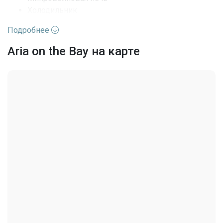
DoorMan, ElevatorSecured,
Холодильник
FireAlarm,
Безопасность
SecuredGarageParking,
Стиральная машина
KeyCardEntry, LobbySecured,
Подробнее
SecurityGuard
Удобства комплекса
Aria on the Bay на карте
Частота оплаты
Ежемесячно
BilliardRoom
Бизнес-центр
Последние изменения
2026-06-04 02:17:19
Лифт
Фитнес-центр
Бассейн
Спа Джакузи
Мусорка
Парковка
Парковка на одно место