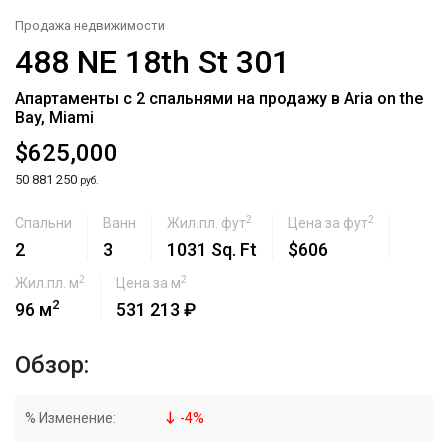
Продажа недвижимости
488 NE 18th St 301
Апартаменты с 2 спальнями на продажу в Aria on the
Bay, Miami
$625,000
50 881 250
руб.
2
2
Спальни
Ванн
Жил.пл. фут
Цена за фут
2
3
1031 Sq. Ft
$606
2
2
Жил.пл. м
Цена за м
2
96 м
531 213 ₽
Обзор:
% Изменение:
-
4
%