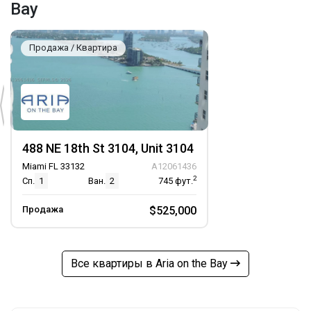
Bay
Продажа / Квартира
488 NE 18th St 3104, Unit 3104
Miami FL 33132
A12061436
2
Сп.
1
Ван.
2
745
фут.
Продажа
$525,000
Все квартиры в Aria on the Bay