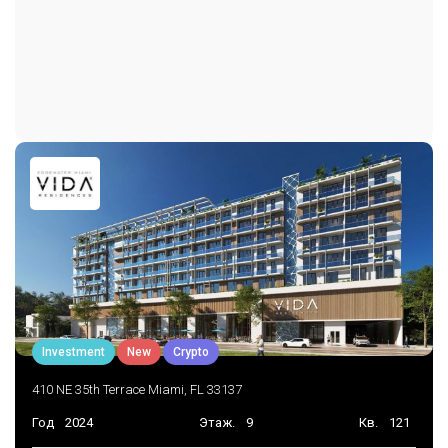
Investment
New
Crypto
410 NE 35th Terrace Miami, FL 33137
Год
2024
Этаж.
9
Кв.
121