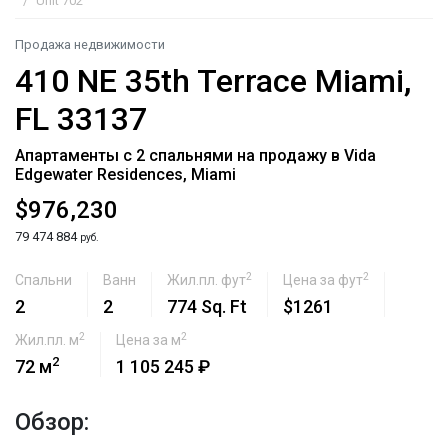
Unit 702
Продажа недвижимости
410 NE 35th Terrace Miami,
FL 33137
Апартаменты с 2 спальнями на продажу в Vida
Edgewater Residences, Miami
$976,230
79 474 884
руб.
2
2
Спальни
Ванн
Жил.пл. фут
Цена за фут
2
2
774 Sq. Ft
$1261
2
2
Жил.пл. м
Цена за м
2
72 м
1 105 245 ₽
Обзор: