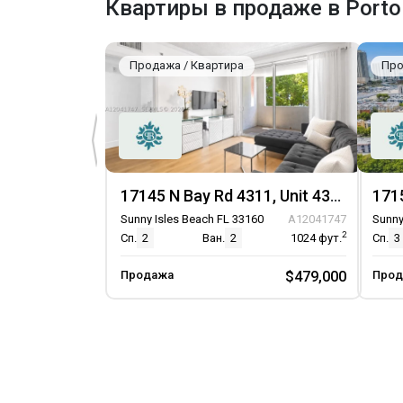
Квартиры в продаже в Porto 
Продажа / Квартира
Про
17145 N Bay Rd 4311, Unit 4311
Sunny Isles Beach FL 33160
A12041747
Sunny
2
Сп.
2
Ван.
2
1024
фут.
Сп.
3
Продажа
$479,000
Прод