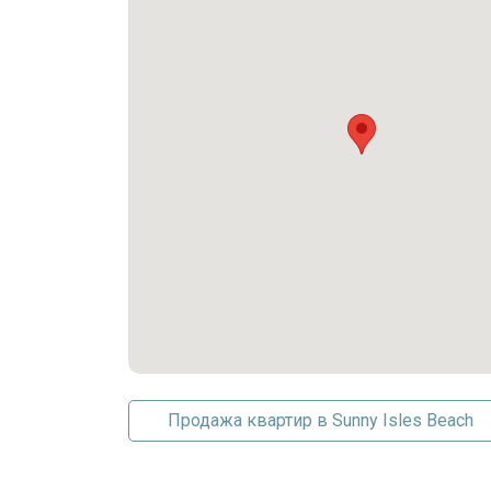
Хранение велосипедов
Бизнес-центр
Клуб
Лифт
Фитнес-центр
Игровая площадка
Бассейн
Парковка
Парковка на объекте
Парковка прилагается
Крытый паркинг
Гараж
TwoOrMoreSpaces
Продажа квартир в Sunny Isles Beach