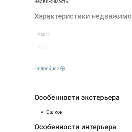
недвижимость.
Характеристики недвижимо
Адрес
Улица
Номер дома
Подробнее
Вид недвижимости
Этажей
Особенности экстерьера
Вид
Балкон
Архитектурный стиль
Особенности интерьера
Полы