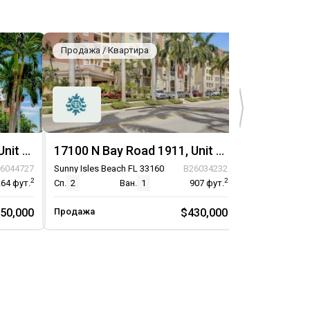
Продажа / Квартира
Продажа / К
17150 N Bay Road 2709, Unit 2709
17100 N Bay Road 1911, Unit 1911
6044727
Sunny Isles Beach FL 33160
B26034232
Sunny Isles Be
2
2
264
фут.
Сп.
2
Ван.
1
907
фут.
Сп.
2
50,000
Продажа
$430,000
Продажа