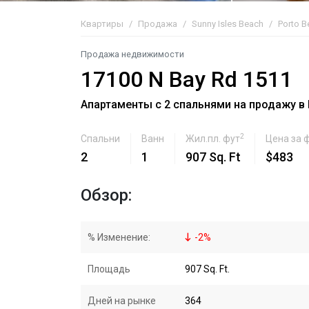
Квартиры
Продажа
Sunny Isles Beach
Porto B
Продажа недвижимости
17100 N Bay Rd 1511
Апартаменты с 2 спальнями на продажу в Po
2
Спальни
Ванн
Жил.пл. фут
Цена за 
2
1
907 Sq. Ft
$483
Обзор:
% Изменение:
-
2
%
Площадь
907 Sq. Ft.
Дней на рынке
364