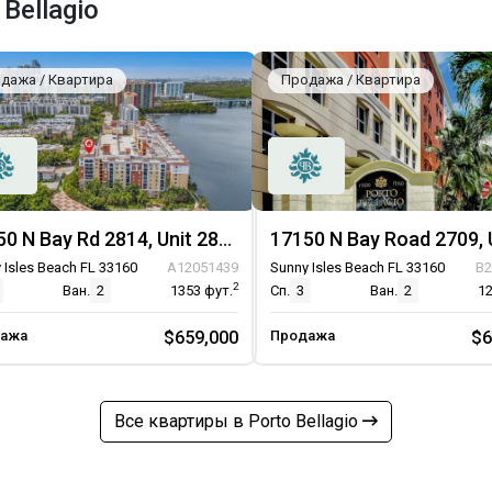
Bellagio
дажа / Квартира
Продажа / Квартира
17150 N Bay Rd 2814, Unit 2814
 Isles Beach FL 33160
A12051439
Sunny Isles Beach FL 33160
B2
2
Ван.
2
1353
фут.
Сп.
3
Ван.
2
1
ажа
$659,000
Продажа
$6
Все квартиры в Porto Bellagio