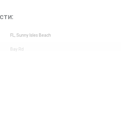
сти:
FL, Sunny Isles Beach
Bay Rd
17100
Жилая недвижимость / Кондоминиум
5
Сад
GardenApartment, Небоскребы
Laminate