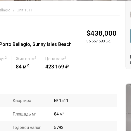
ellagio
Unit 1511
$438,000
35 657 580
руб.
rto Bellagio, Sunny Isles Beach
2
2
2
фут
Жил.пл. м
Цена за м
2
84 м
423 169 ₽
Квартира
№ 1511
2
2
Площадь м
84 м
Годовой налог
5793