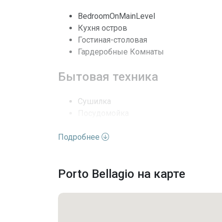
BedroomOnMainLevel
Выход к воде
Кухня остров
Гостиная-столовая
Кондиционеры
Гардеробные Комнаты
Безопасность
Бытовая техника
Частота оплаты
Сушилка
Последние изменения
Посудомойка
Электроплита
Подробнее
Микроволновая печь
Холодильник
Духовая печь с самоочисткой
Porto Bellagio на карте
Стиральная машина
Удобства комплекса