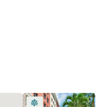
Выход на Берег
Центральное кондиционер, Electric
DoorMan, KeyCardEntry, LobbySecured
Ежемесячно
2026-08-04 15:28:58