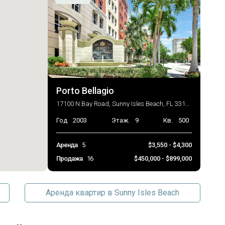
Porto Bellagio
17100 N Bay Road, Sunny Isles Beach, FL 33160
Год
2003
Этаж.
9
Кв.
500
Аренда
5
$3,550 - $4,300
Продажа
16
$450,000 - $899,000
Аренда квартир в Sunny Isles Beach