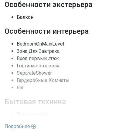
Особенности экстерьера
Адрес
FL, Sunny Isles Beach
Балкон
Улица
Collins Ave
Особенности интерьера
Номер дома
16699
BedroomOnMainLevel
Зона Для Завтрака
Жилая недвижимость /
Вид недвижимости
Вход первый этаж
Кондоминиум
Гостиная-столовая
SeparateShower
Этажей
1806
Гардеробные Комнаты
Вид
Побережье, Океан
Bar
Бытовая техника
Архитектурный стиль
Небоскребы
Посудомойка
Полы
Мрамор
Электроплита
Подробнее
Измельчитель мусора
Выход к воде
Берег океана