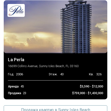
La Perla
16699 Collins Avenue, Sunny Isles Beach, FL 33160
Год
2006
Этаж.
43
Кв.
326
Аренда
45
$3,590 - $12,000
Продажа
23
$759,000 - $1,430,000
Продажа квартир в Sunny Isles Beach