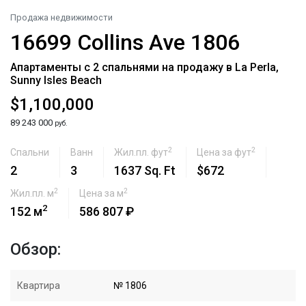
Продажа недвижимости
16699 Collins Ave 1806
Апартаменты с 2 спальнями на продажу в La Perla,
Sunny Isles Beach
$1,100,000
89 243 000
руб.
2
2
Спальни
Ванн
Жил.пл. фут
Цена за фут
2
3
1637 Sq. Ft
$672
2
2
Жил.пл. м
Цена за м
2
152 м
586 807 ₽
Обзор:
Квартира
№ 1806