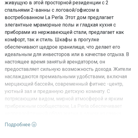
живущую в этой просторной резиденции с 2
спальнями 2-ванны с логовой/офисом в
востребованном La Perla. Этот дом предлагает
элегантные мраморные полы и гладкая кухня с
приборами из нержавеющей стали, предлагает как
комфорт, так и стиль. Шкафы в прогулке
обеспечивают щедрое хранилище, что делает его
идеальным для инвесторов или в качестве отдыха. В
настоящее время занятый арендатором, он
предоставляет сильную возможность дохода. Жители
наслаждаются премиальными удобствами, включая
мерцающий бассейн, современный фитнес -центр,
уютный зал и преданную детскую комнату. С
потрясающим видом, мирной атмосферой и ярким
прибрежным сообществом, La Perla обеспечивает
непревзойденный образ жизни в одном из самых
желательных мест на пляже.
Подробнее
Характеристики недвижимости: