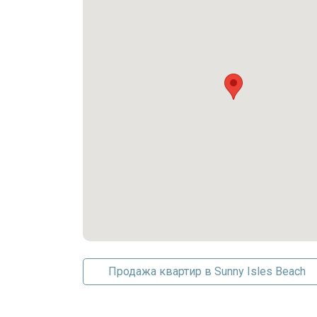
Бассейн
TennisCourts
Парковка
Крытый паркинг
Парковка на одно место
Продажа квартир в Sunny Isles Beach