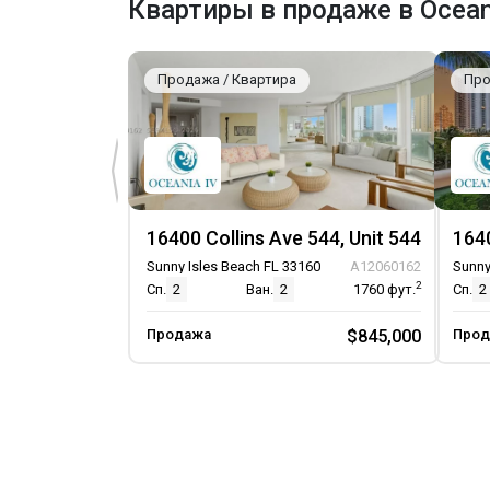
Квартиры в продаже в Ocean
Продажа / Квартира
Про
16400 Collins Ave 544, Unit 544
1640
Sunny Isles Beach FL 33160
A12060162
Sunny
2
Сп.
2
Ван.
2
1760
фут.
Сп.
2
Продажа
$845,000
Прод