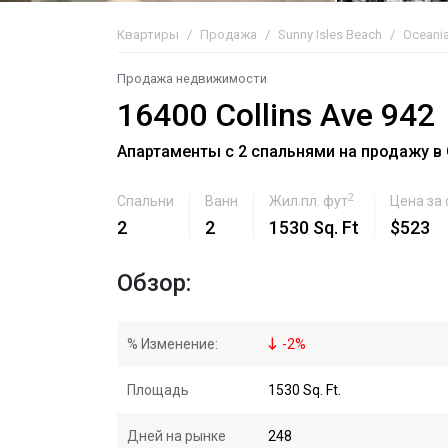
Квартиры
Продажа
Sunny Isles Beach
Oceania
Продажа недвижимости
16400 Collins Ave 942
Апартаменты с 2 спальнями на продажу в Oc
2
Спальни
Ванн
Жил.пл. фут
Цена за
2
2
1530 Sq. Ft
$523
Обзор:
% Изменение:
-
2
%
Площадь
1530 Sq. Ft.
Дней на рынке
248