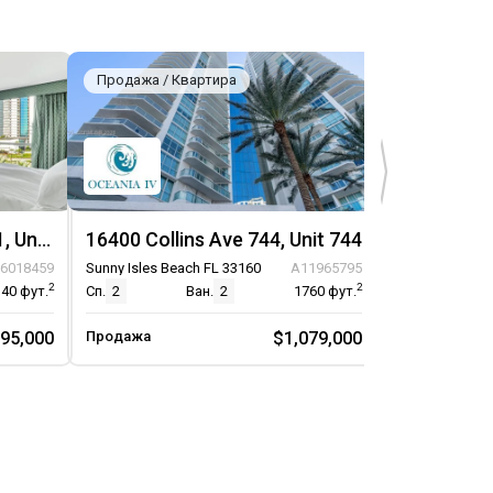
Продажа / Квартира
Продажа / К
16400 Collins Avenue 641, Unit 641
16400 Collins Ave 744, Unit 744
16400 Colli
6018459
Sunny Isles Beach FL 33160
A11965795
Sunny Isles Be
2
2
340
фут.
Сп.
2
Ван.
2
1760
фут.
Сп.
2
395,000
Продажа
$1,079,000
Продажа