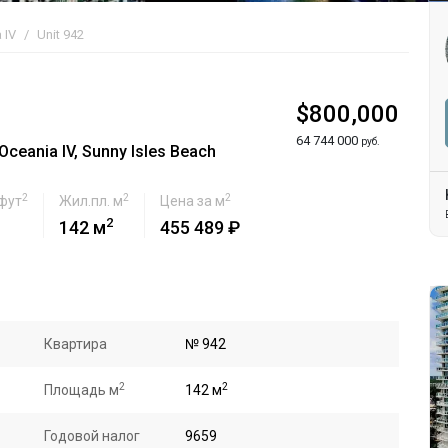
 IV
Unit 942
$800,000
64 744 000
руб.
eania IV, Sunny Isles Beach
2
2
2
 фут
Жил.пл. м
Цена за м
2
142 м
455 489 ₽
Квартира
№ 942
2
2
Площадь м
142 м
Годовой налог
9659