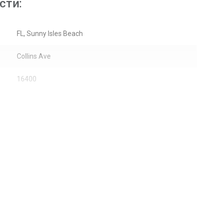
сти:
FL, Sunny Isles Beach
Collins Ave
16400
Жилая недвижимость / Кондоминиум
9
Океан
Небоскребы
Мрамор
CanalFront