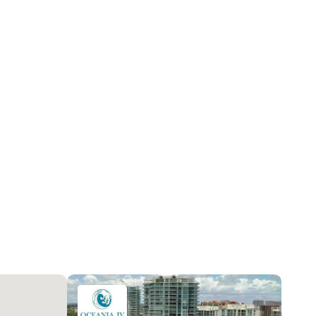
Центральное кондиционер
LobbySecured, SecurityGuard
Ежемесячно
2026-07-21 14:40:32