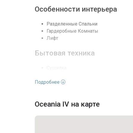
Особенности интерьера
Кондиционеры
Разделенные Спальни
Безопасность
Гардеробные Комнаты
Частота оплаты
Лифт
Последние изменения
Бытовая техника
Сушилка
Посудомойка
Подробнее
Измельчитель мусора
TrashCompactor
Удобства комплекса
Oceania IV на карте
Бизнес-центр
Фитнес-центр