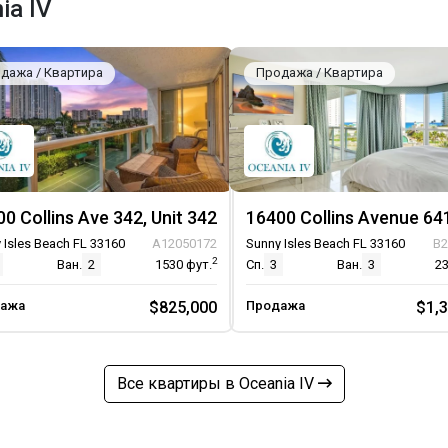
ia IV
дажа / Квартира
Продажа / Квартира
0 Collins Ave 342, Unit 342
 Isles Beach FL 33160
A12050172
Sunny Isles Beach FL 33160
B2
2
Ван.
2
1530
фут.
Сп.
3
Ван.
3
2
ажа
$825,000
Продажа
$1,
Все квартиры в Oceania IV