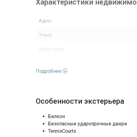
Характеристики недвижимо
Адрес
Улица
Номер дома
Вид недвижимости
Подробнее
Этажей
Вид
Особенности экстерьера
Архитектурный стиль
Балкон
Полы
Безопасные ударопрочные двери
TennisCourts
Выход к воде