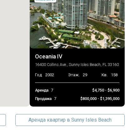
Oceania IV
16400 Collins Ave., Sunny Isles Beach, FL 33160
Год
2002
Этаж.
29
Кв.
158
Аренда
7
$4,750 - $6,900
Продажа
7
$800,000 - $1,395,000
Аренда квартир в Sunny Isles Beach