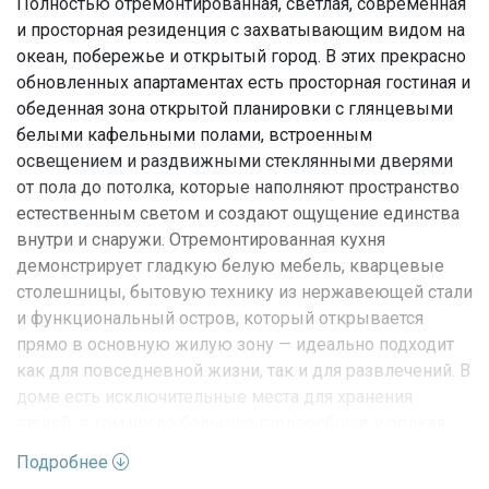
Полностью отремонтированная, светлая, современная
и просторная резиденция с захватывающим видом на
океан, побережье и открытый город. В этих прекрасно
обновленных апартаментах есть просторная гостиная и
обеденная зона открытой планировки с глянцевыми
белыми кафельными полами, встроенным
освещением и раздвижными стеклянными дверями
от пола до потолка, которые наполняют пространство
естественным светом и создают ощущение единства
внутри и снаружи. Отремонтированная кухня
демонстрирует гладкую белую мебель, кварцевые
столешницы, бытовую технику из нержавеющей стали
и функциональный остров, который открывается
прямо в основную жилую зону — идеально подходит
как для повседневной жизни, так и для развлечений. В
доме есть исключительные места для хранения
вещей, в том числе большие гардеробные и редкая
отдельная гардеробная. Просторный балкон, на
Подробнее
который можно попасть из гостиной, обеспечивает