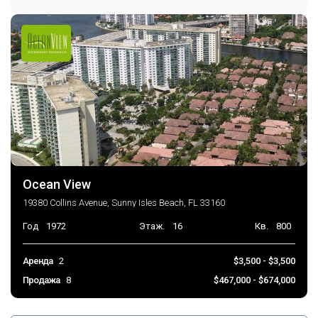
Последние изменения
2026-07-02 13:39:49
Ocean View
19380 Collins Avenue, Sunny Isles Beach, FL 33160
Год
1972
Этаж.
16
Кв.
800
Аренда
2
$3,500 - $3,500
Продажа
8
$467,000 - $674,000