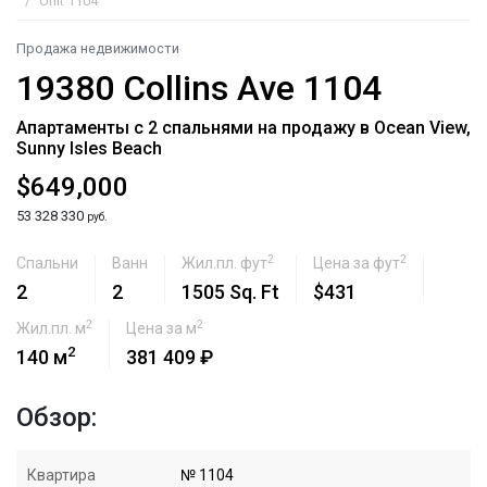
Unit 1104
Продажа недвижимости
19380 Collins Ave 1104
Апартаменты с 2 спальнями на продажу в Ocean View,
Sunny Isles Beach
$649,000
53 328 330
руб.
2
2
Спальни
Ванн
Жил.пл. фут
Цена за фут
2
2
1505 Sq. Ft
$431
2
2
Жил.пл. м
Цена за м
2
140 м
381 409 ₽
Обзор:
Квартира
№ 1104