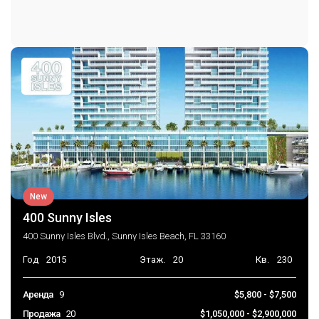
New
400 Sunny Isles
400 Sunny Isles Blvd., Sunny Isles Beach, FL 33160
Год
2015
Этаж.
20
Кв.
230
Аренда
9
$5,800 - $7,500
Продажа
20
$1,050,000 - $2,900,000