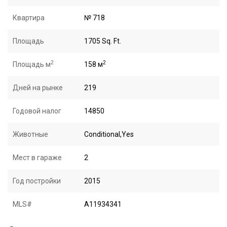
Квартира
№ 718
Площадь
1705 Sq. Ft.
2
2
Площадь м
158 м
Дней на рынке
219
Годовой налог
14850
Животные
Conditional,Yes
Мест в гараже
2
Год постройки
2015
MLS#
A11934341