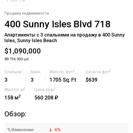
Unit 718
Продажа недвижимости
400 Sunny Isles Blvd 718
Апартаменты с 3 спальнями на продажу в 400 Sunny
Isles, Sunny Isles Beach
$1,090,000
88 736 900
руб.
2
2
Спальни
Ванн
Жил.пл. фут
Цена за фут
3
3
1705 Sq. Ft
$639
2
2
Жил.пл. м
Цена за м
2
158 м
560 208 ₽
Обзор:
% Изменение:
-
6
%