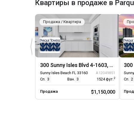
Квартиры в продаже в Parqu
Консьерж на парковке
Продажа / Квартира
Про
300 Sunny Isles Blvd 4-1603, Unit 4-1603
Sunny Isles Beach FL 33160
A12049851
Sunny
2
Сп.
3
Ван.
3
1524
фут.
Сп.
2
Продажа
$1,150,000
Прод