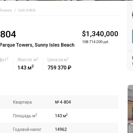
 Towers
Unit 4-804
-804
$1,340,000
108 714 200
руб.
arque Towers, Sunny Isles Beach
2
2
2
 фут
Жил.пл. м
Цена за м
2
143 м
759 370 ₽
Квартира
№ 4-804
2
2
Площадь м
143 м
Годовой налог
14962