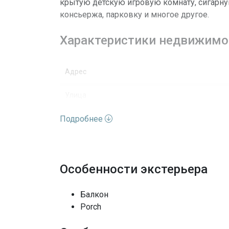
крытую детскую игровую комнату, сигарну
консьержа, парковку и многое другое.
Характеристики недвижимо
Адрес
Улица
Подробнее
Номер дома
Вид недвижимости
Этажей
Особенности экстерьера
Вид
Балкон
Porch
Особенности окон