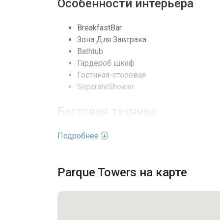
Особенности интерьера
Архитектурный стиль
BreakfastBar
Выход к воде
Зона Для Завтрака
Bathtub
Кондиционеры
Гардероб шкаф
Гостиная-столовая
Безопасность
SeparateShower
Бытовая техника
Частота оплаты
Подробнее
Сушилка
Последние изменения
Посудомойка
Электроплита
Parque Towers на карте
Измельчитель мусора
Микроволновая печь
Холодильник
Духовая печь с самоочисткой
Стиральная машина