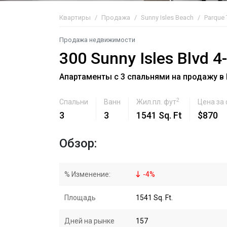
Квартиры
Продажа
Sunny Isles Beach
Parque
Продажа недвижимости
300 Sunny Isles Blvd 4
Апартаменты с 3 спальнями на продажу в P
2
Спальни
Ванн
Жил.пл. фут
Цена за
3
3
1541 Sq. Ft
$870
Обзор:
% Изменение:
-
4
%
Площадь
1541 Sq. Ft.
Дней на рынке
157