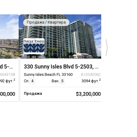
Продажа / Квартира
Продажа / К
330 Sunny Isles Boulevard 5-2308, Unit 5-2308
330 Sunny Isles Blvd 5-2503, Unit 5-2503
6043158
Sunny Isles Beach FL 33160
A12042062
Sunny Isles Be
2
2
892
фут.
Сп.
4
Ван.
5
3094
фут.
Сп.
2
200,000
Продажа
$3,200,000
Продажа