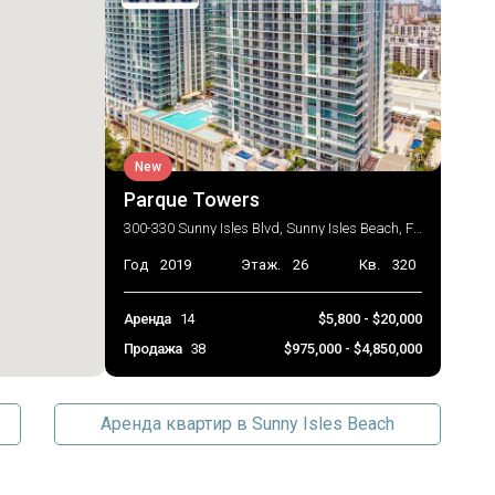
New
Parque Towers
300-330 Sunny Isles Blvd, Sunny Isles Beach, FL 33160
Год
2019
Этаж.
26
Кв.
320
Аренда
14
$5,800 - $20,000
Продажа
38
$975,000 - $4,850,000
Аренда квартир в Sunny Isles Beach