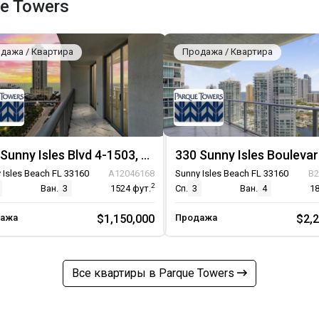
e Towers
дажа / Квартира
Продажа / Квартира
300 Sunny Isles Blvd 4-1503, Unit 4-1503
 Isles Beach FL 33160
A12046168
Sunny Isles Beach FL 33160
B2
2
Ван.
3
1524
фут.
Сп.
3
Ван.
4
1
ажа
$1,150,000
Продажа
$2,
Все квартиры в Parque Towers