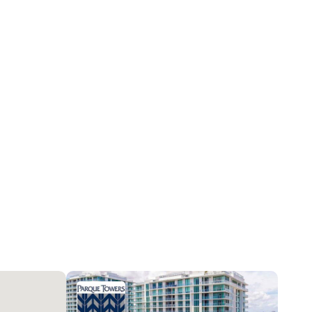
Небоскребы
CanalFront, Выход на Берег, Seawall
Центральное кондиционер, Electric
ClosedCircuitCameras, ComplexFenced, DoorMan,
ElevatorSecured, SecuredGarageParking,
LobbySecured, SecurityGuard, SmokeDetectors
Ежемесячно
2026-07-22 18:07:17