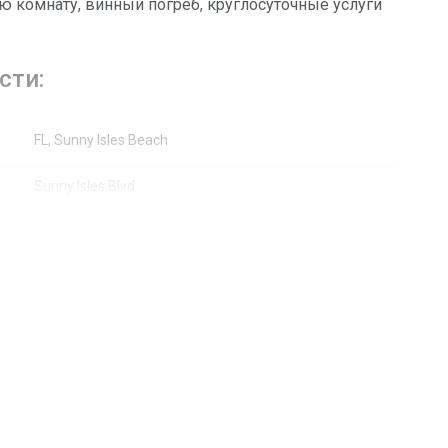
ю комнату, винный погреб, круглосуточные услуги
сти:
FL, Sunny Isles Beach
Sunny Isles Blvd
300
Жилая недвижимость / Кондоминиум
8
Город, Побережье, Океан, Вода
Жалюзи, Раздвижные, Ударопрочные стекла