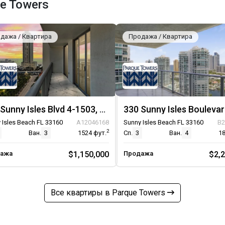
e Towers
дажа / Квартира
Продажа / Квартира
300 Sunny Isles Blvd 4-1503, Unit 4-1503
 Isles Beach FL 33160
A12046168
Sunny Isles Beach FL 33160
B2
2
Ван.
3
1524
фут.
Сп.
3
Ван.
4
1
ажа
$1,150,000
Продажа
$2,
Все квартиры в Parque Towers