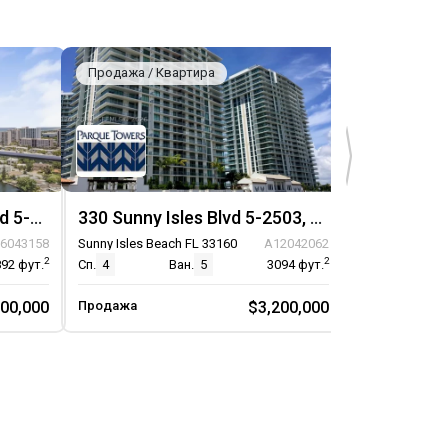
Продажа / Квартира
Продажа / К
330 Sunny Isles Boulevard 5-2308, Unit 5-2308
330 Sunny Isles Blvd 5-2503, Unit 5-2503
6043158
Sunny Isles Beach FL 33160
A12042062
Sunny Isles Be
2
2
892
фут.
Сп.
4
Ван.
5
3094
фут.
Сп.
2
200,000
Продажа
$3,200,000
Продажа