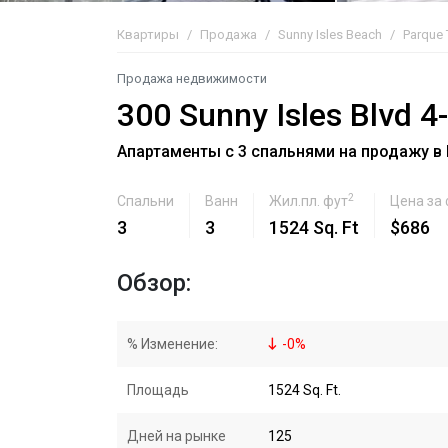
Квартиры
Продажа
Sunny Isles Beach
Parque
Продажа недвижимости
300 Sunny Isles Blvd 4
Апартаменты с 3 спальнями на продажу в P
2
Спальни
Ванн
Жил.пл. фут
Цена за
3
3
1524 Sq. Ft
$686
Обзор:
% Изменение:
-
0
%
Площадь
1524 Sq. Ft.
Дней на рынке
125