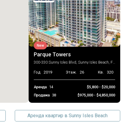
Система пожаротушения, SmokeDetectors
Ежемесячно
2026-06-26 15:46:40
New
Parque Towers
300-330 Sunny Isles Blvd, Sunny Isles Beach, FL 33160
Год
2019
Этаж.
26
Кв.
320
Аренда
14
$5,800 - $20,000
Продажа
38
$975,000 - $4,850,000
Аренда квартир в Sunny Isles Beach