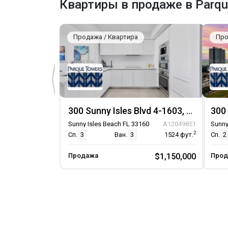
Квартиры в продаже в Parqu
CommunityKitchen
Фитнес-центр
Игровая площадка
Продажа / Квартира
Про
Бассейн
Сауна
Спа Джакузи
Мусорка
TransportationService
300 Sunny Isles Blvd 4-1603, Unit 4-1603
Парковка
Sunny Isles Beach FL 33160
A12049851
Sunny
2
Сп.
3
Ван.
3
1524
фут.
Сп.
2
Парковка на объекте
Крытый паркинг
Продажа
$1,150,000
Прод
Парковка отдельная
Гараж
Парковка на одно место