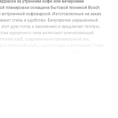
террасой за утренним кофе или вечерними
ой планировки оснащена бытовой техникой Bosch
и встроенной кофеваркой. Изготовленные на заказ
ают стиль и удобство. Безупречно украшенный
 этот дом готов к заселению и предлагает теплую,
тва курортного типа включают впечатляющий
детский клуб, современный тренажерный зал,
тный пляжный клуб с шезлонгами и зонтиками. Пляж
ьбы. Эта редкая возможность, оцененная как лучшая
з премиальной цены. Идеально подходит в качестве
а или инвестиционной недвижимости. Запланируйте
сти:
FL, Sunny Isles Beach
Sunny Isles Blvd