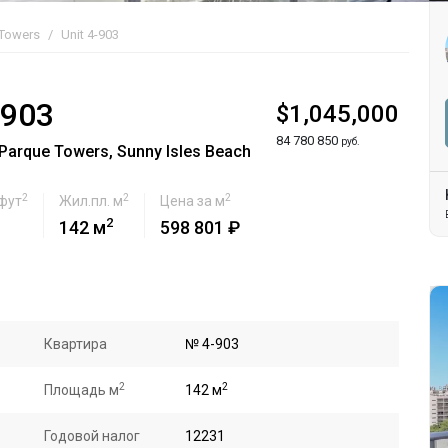
 Towers
Unit 4-903
-903
$1,045,000
84 780 850
руб.
arque Towers, Sunny Isles Beach
2
2
2
 фут
Жил.пл. м
Цена за м
2
142 м
598 801 ₽
Квартира
№ 4-903
2
2
Площадь м
142 м
Годовой налог
12231