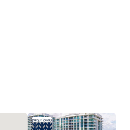
300
Жилая недвижимость / Кондоминиум
9
Город, Океан, Вода
Жалюзи, Раздвижные, Ударопрочные стекла
Небоскребы, SplitLevel
Керамическая плитка, Other
CanalFront, Выход на Берег, NavigableWater, Seawall
Центральное кондиционер, Electric
ComplexFenced, ElevatorSecured, LobbySecured,