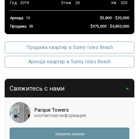
Год
2019
Этаж.
26
Кв.
320
Спа Джакузи
Лифт
Аренда
14
$5,800 - $20,000
Продажа
38
$975,000 - $4,850,000
Парковка
Парковка на объекте
Продажа квартир в Sunny Isles Beach
Парковка прилагается
Крытый паркинг
Аренда квартир в Sunny Isles Beach
Deeded
ElectricVehicleChargingStations
Гараж
Гостевое место
Свяжитесь с нами
TwoOrMoreSpaces
Консьерж на парковке
Автоматические ворота
Parque Towers
контактная информация
Заказать звонок