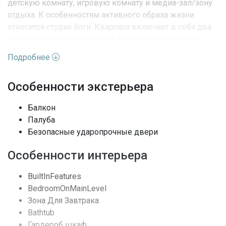
детскую комнату, игровую комнату и медиа-зал/зону
отдыха. К особенностям активного образа жизни
относится студия йоги. Квартира включает в себя два
закрепленных парковочных места и одно частное
складское помещение. Parque Towers представляет
Подробнее
собой идеальное сочетание комфорта, стиля и
инвестиционной привлекательности.
Особенности экстерьера
Характеристики недвижимости:
Балкон
Палуба
Адрес
FL, Sunny Isles Beach
Безопасные ударопрочные двери
Улица
Sunny Isles Blvd
Особенности интерьера
Номер дома
330
BuiltInFeatures
BedroomOnMainLevel
Жилая недвижимость /
Вид недвижимости
Зона Для Завтрака
Кондоминиум
Bathtub
Гардероб шкаф
Этажей
22