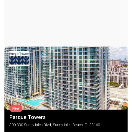
SmokeDetectors
Электрический водонагреватель
Измельчитель мусора
Частота оплаты
Ежемесячно
Льдогенератор
Микроволновая печь
Последние изменения
2026-06-16 20:53:55
Холодильник
Стиральная машина
Удобства комплекса
BilliardRoom
Хранение велосипедов
Бизнес-центр
Клуб
CommunityKitchen
Фитнес-центр
New
Библиотека
Parque Towers
Игровая площадка
Бассейн
300-330 Sunny Isles Blvd, Sunny Isles Beach, FL 33160
Сауна