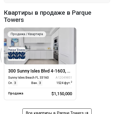
Квартиры в продаже в Parque
Towers
Продажа / Квартира
300 Sunny Isles Blvd 4-1603, Unit 4-1603
Sunny Isles Beach FL 33160
A12049851
2
Сп.
3
Ван.
3
1524
фут.
Продажа
$1,150,000
Все квартиры в Parque Towers