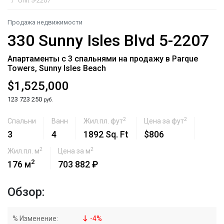
Unit 5-2207
Продажа недвижимости
330 Sunny Isles Blvd 5-2207
Апартаменты с 3 спальнями на продажу в Parque
Towers, Sunny Isles Beach
$1,525,000
123 723 250
руб.
2
2
Спальни
Ванн
Жил.пл. фут
Цена за фут
3
4
1892 Sq. Ft
$806
2
2
Жил.пл. м
Цена за м
2
176 м
703 882 ₽
Обзор:
% Изменение:
-
4
%