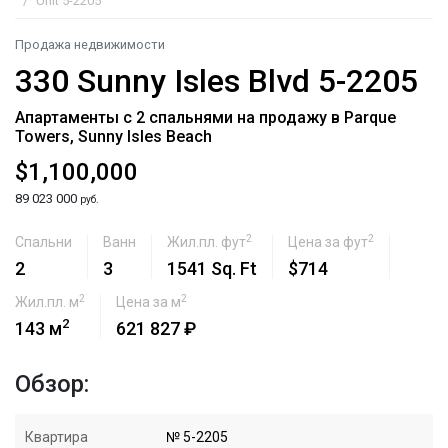
Unit 5-2205
Продажа недвижимости
330 Sunny Isles Blvd 5-2205
Апартаменты с 2 спальнями на продажу в Parque
Towers, Sunny Isles Beach
$1,100,000
89 023 000
руб.
2
2
Спальни
Ванн
Жил.пл. фут
Цена за фут
2
3
1541 Sq. Ft
$714
2
2
Жил.пл. м
Цена за м
2
143 м
621 827 ₽
Обзор:
Квартира
№ 5-2205