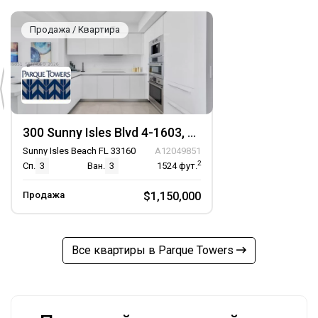
Продажа / Квартира
300 Sunny Isles Blvd 4-1603, Unit 4-1603
Sunny Isles Beach FL 33160
A12049851
2
Сп.
3
Ван.
3
1524
фут.
Продажа
$1,150,000
Все квартиры в Parque Towers