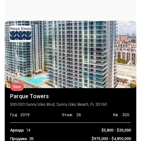
Парковка на объекте
TwoOrMoreSpaces
Консьерж на парковке
New
Parque Towers
300-330 Sunny Isles Blvd, Sunny Isles Beach, FL 33160
Год
2019
Этаж.
26
Кв.
320
Аренда
14
$5,800 - $20,000
Продажа
38
$975,000 - $4,850,000