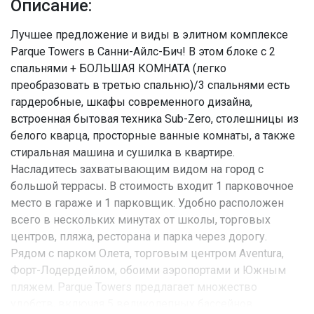
Описание:
Лучшее предложение и виды в элитном комплексе
Parque Towers в Санни-Айлс-Бич! В этом блоке с 2
спальнями + БОЛЬШАЯ КОМНАТА (легко
преобразовать в третью спальню)/3 спальнями есть
гардеробные, шкафы современного дизайна,
встроенная бытовая техника Sub-Zero, столешницы из
белого кварца, просторные ванные комнаты, а также
стиральная машина и сушилка в квартире.
Насладитесь захватывающим видом на город с
большой террасы. В стоимость входит 1 парковочное
место в гараже и 1 парковщик. Удобно расположен
всего в нескольких минутах от школы, торговых
центров, пляжа, ресторана и парка через дорогу.
Рядом с парком Олета, торговым центром Aventura,
Форт-Лодердейлом, обоими аэропортами и Южным
пляжем. Parque Towers предлагает множество
удобств, включая 5 великолепных бассейнов,