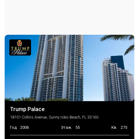
Бассейн
Сауна
Спа Джакузи
Место хранения
TennisCourts
Дорожки
Парковка
Парковка прилагается
Гараж
Гостевое место
TwoOrMoreSpaces
Консьерж на парковке
Автоматические ворота
Trump Palace
18101 Collins Avenue, Sunny Isles Beach, FL 33160
Год
2006
Этаж.
55
Кв.
275