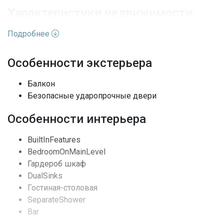
Характеристики недвижимости:
Подробнее
Адрес
FL, Sunny Isles Beach
Особенности экстерьера
Улица
Collins Ave
Балкон
Номер дома
18101
Безопасные ударопрочные двери
Жилая недвижимость /
Вид недвижимости
Особенности интерьера
Кондоминиум
BuiltInFeatures
Этажей
19
BedroomOnMainLevel
Вид
Залив, Океан
Гардероб шкаф
DualSinks
Жалюзи, Ударопрочные
Гостиная-столовая
Особенности окон
стекла
SeparateShower
Bar
Архитектурный стиль
Небоскребы