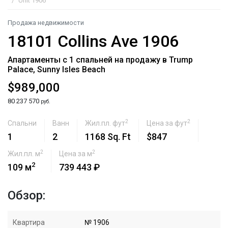
Unit 1906
Продажа недвижимости
18101 Collins Ave 1906
Апартаменты с 1 спальней на продажу в Trump
Palace, Sunny Isles Beach
$989,000
80 237 570
руб.
2
2
Спальни
Ванн
Жил.пл. фут
Цена за фут
1
2
1168 Sq. Ft
$847
2
2
Жил.пл. м
Цена за м
2
109 м
739 443 ₽
Обзор:
Квартира
№ 1906