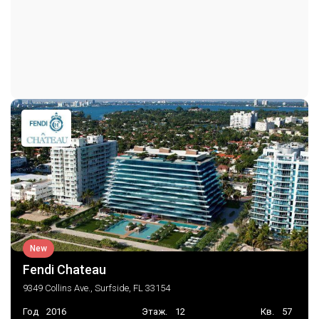
Мусорка
Парковка
Парковка на одно место
Консьерж на парковке
New
Fendi Chateau
9349 Collins Ave., Surfside, FL 33154
Год
2016
Этаж.
12
Кв.
57