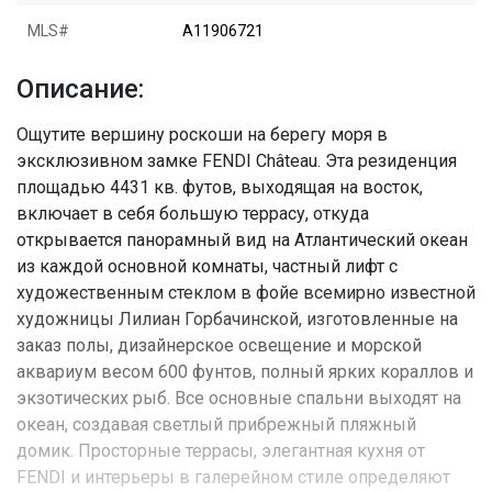
MLS#
A11906721
Описание:
Ощутите вершину роскоши на берегу моря в
эксклюзивном замке FENDI Château. Эта резиденция
площадью 4431 кв. футов, выходящая на восток,
включает в себя большую террасу, откуда
открывается панорамный вид на Атлантический океан
из каждой основной комнаты, частный лифт с
художественным стеклом в фойе всемирно известной
художницы Лилиан Горбачинской, изготовленные на
заказ полы, дизайнерское освещение и морской
аквариум весом 600 фунтов, полный ярких кораллов и
экзотических рыб. Все основные спальни выходят на
океан, создавая светлый прибрежный пляжный
домик. Просторные террасы, элегантная кухня от
FENDI и интерьеры в галерейном стиле определяют