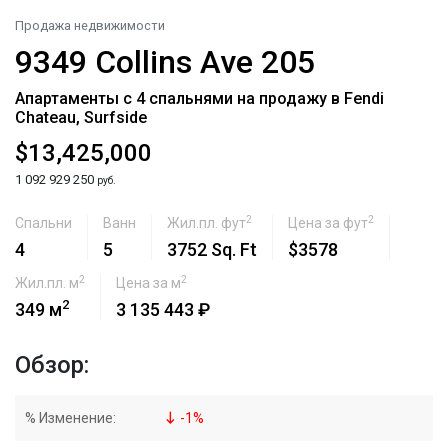
Продажа недвижимости
9349 Collins Ave 205
Апартаменты с 4 спальнями на продажу в Fendi
Chateau, Surfside
$13,425,000
1 092 929 250
руб.
2
2
Спальни
Ванн
Жил.пл. фут
Цена за фут
4
5
3752 Sq. Ft
$3578
2
2
Жил.пл. м
Цена за м
2
349 м
3 135 443 ₽
Обзор:
% Изменение:
-
1
%