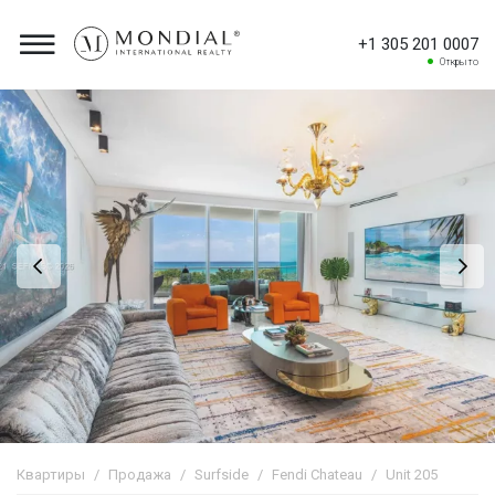
+1 305 201 0007
Открыто
Квартиры
Продажа
Surfside
Fendi Chateau
Unit 205