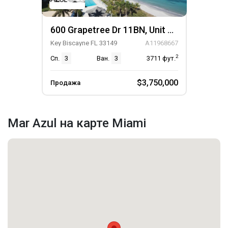
600 Grapetree Dr 11BN, Unit 11BN
Key Biscayne FL 33149
A11968667
2
Сп.
3
Ван.
3
3711
фут.
$3,750,000
Продажа
Mar Azul на карте Miami