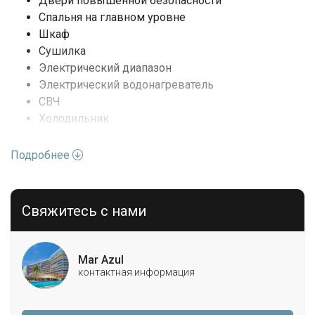
Двери повышенной безопасности
Crandon Park, и всего в нескольких минутах езды от
Автомойка
Спальня на главном уровне
Брикелл-авеню, центра Майами, международного
Шкаф
аэропорта Майами и Саут-Бич.
Сушилка
Электрический диапазон
Электрический водонагреватель
СВЧ
Холодильник
Мусорный пресс
Шайба
Подробнее
Свяжитесь с нами
Mar Azul
контактная информация