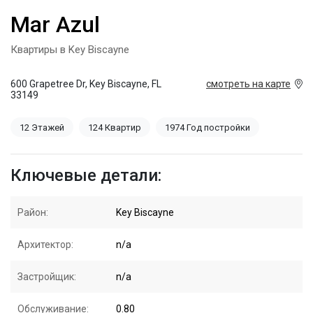
Mar Azul
Квартиры в Key Biscayne
600 Grapetree Dr, Key Biscayne, FL
смотреть на карте
33149
12 Этажей
124 Квартир
1974 Год постройки
Ключевые детали:
Район:
Key Biscayne
Архитектор:
n/a
Застройщик:
n/a
Обслуживание:
0.80