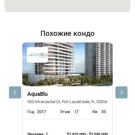
Похожие кондо
AquaBlu
920 Intracoastal Dr, Fort Lauderdale, FL 33304
Год
2017
Этаж.
17
Кв.
35
Продажа
2
$1,975,000 - $2,595,000