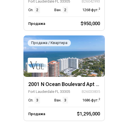
Fort Lauderdale FL 33305
B26042993
2
Сп.
2
Ван.
2
1268
фут.
$950,000
Продажа
Продажа / Квартира
2001 N Ocean Boulevard Apt 1201, Unit Apt 1201
Fort Lauderdale FL 33305
B26033835
2
Сп.
3
Ван.
3
1686
фут.
$1,295,000
Продажа