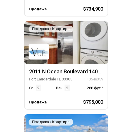
$734,900
Продажа
Продажа / Квартира
2011 N Ocean Boulevard 1406N, Unit 1406N
Fort Lauderdale FL 33305
F10548359
2
Сп.
2
Ван.
2
1268
фут.
$795,000
Продажа
Продажа / Квартира