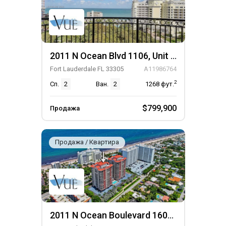
2011 N Ocean Blvd 1106, Unit 1106
Fort Lauderdale FL 33305
A11986764
2
Сп.
2
Ван.
2
1268
фут.
$799,900
Продажа
Продажа / Квартира
2011 N Ocean Boulevard 1606, Unit 1606