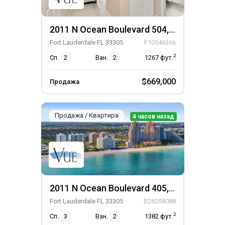
2011 N Ocean Boulevard 504, Unit 504
Fort Lauderdale FL 33305
F10546366
2
Сп.
2
Ван.
2
1267
фут.
$669,000
Продажа
Продажа / Квартира
4 часов назад
2011 N Ocean Boulevard 405, Unit 405
Fort Lauderdale FL 33305
B26058088
2
Сп.
3
Ван.
2
1382
фут.