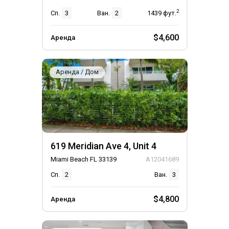
2
Сп.
3
Ван.
2
1439
фут.
$4,600
Аренда
Аренда / Дом
619 Meridian Ave 4, Unit 4
Miami Beach FL 33139
A12041689
Сп.
2
Ван.
3
$4,800
Аренда