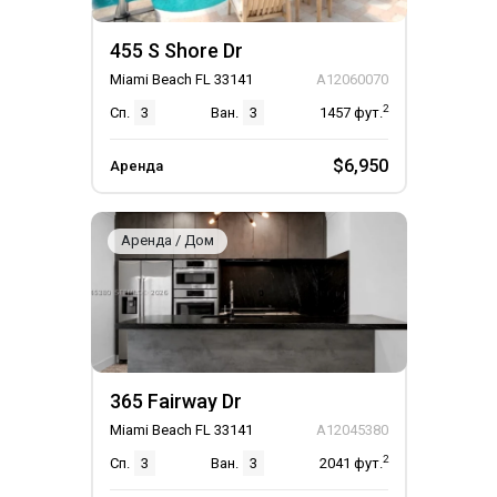
455 S Shore Dr
Miami Beach FL 33141
A12060070
2
Сп.
3
Ван.
3
1457
фут.
$6,950
Аренда
Аренда / Дом
365 Fairway Dr
Miami Beach FL 33141
A12045380
2
Сп.
3
Ван.
3
2041
фут.