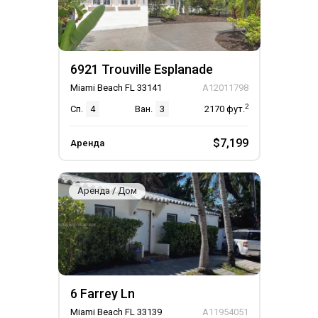
6921 Trouville Esplanade
Miami Beach FL 33141
A12011798
2
Сп.
4
Ван.
3
2170
фут.
$7,199
Аренда
Аренда / Дом
6 Farrey Ln
Miami Beach FL 33139
A11954051