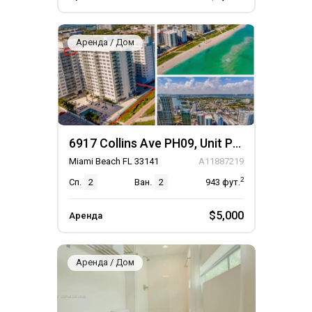
Аренда / Дом
6917 Collins Ave PH09, Unit PH09
Miami Beach FL 33141
A11887219
2
Сп.
2
Ван.
2
943
фут.
$5,000
Аренда
Аренда / Дом