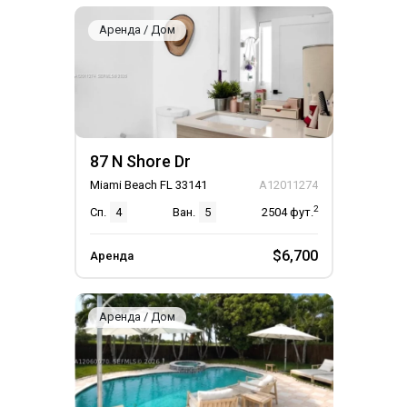
Аренда / Дом
87 N Shore Dr
Miami Beach FL 33141
A12011274
2
Сп.
4
Ван.
5
2504
фут.
$6,700
Аренда
Аренда / Дом