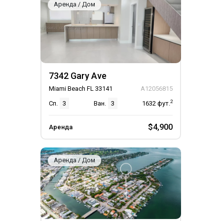
Аренда / Дом
7342 Gary Ave
Miami Beach FL 33141
A12056815
2
Сп.
3
Ван.
3
1632
фут.
$4,900
Аренда
Аренда / Дом