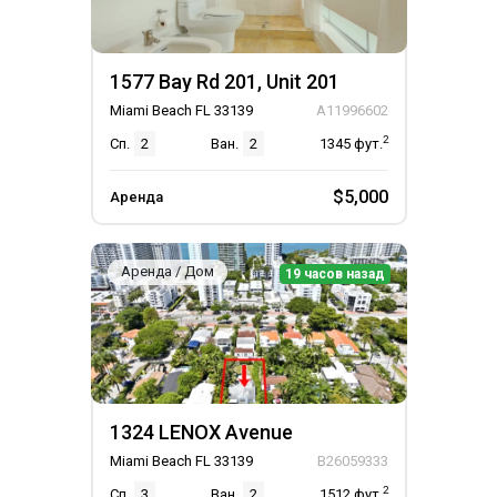
1577 Bay Rd 201, Unit 201
Miami Beach FL 33139
A11996602
2
Сп.
2
Ван.
2
1345
фут.
$5,000
Аренда
Аренда / Дом
19 часов назад
1324 LENOX Avenue
Miami Beach FL 33139
B26059333
2
Сп.
3
Ван.
2
1512
фут.