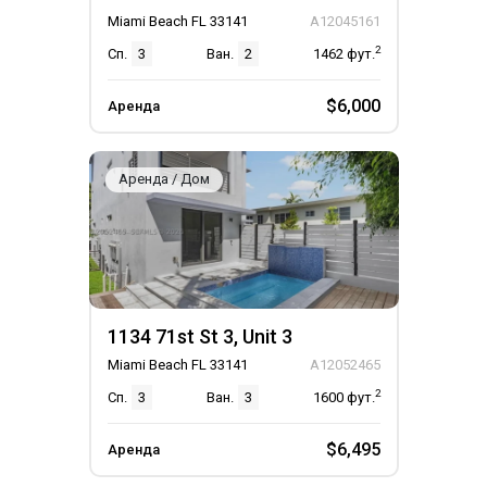
Miami Beach FL 33141
A12045161
2
Сп.
3
Ван.
2
1462
фут.
$6,000
Аренда
Аренда / Дом
1134 71st St 3, Unit 3
Miami Beach FL 33141
A12052465
2
Сп.
3
Ван.
3
1600
фут.
$6,495
Аренда