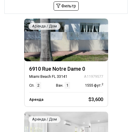
Фильтр
Аренда / Дом
6910 Rue Notre Dame 0
Miami Beach FL 33141
A11979577
2
Сп.
2
Ван.
1
1555
фут.
$3,600
Аренда
Аренда / Дом