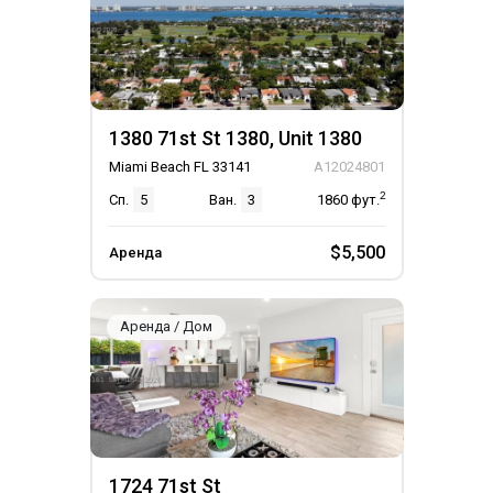
1380 71st St 1380, Unit 1380
Miami Beach FL 33141
A12024801
2
Сп.
5
Ван.
3
1860
фут.
$5,500
Аренда
Аренда / Дом
1724 71st St