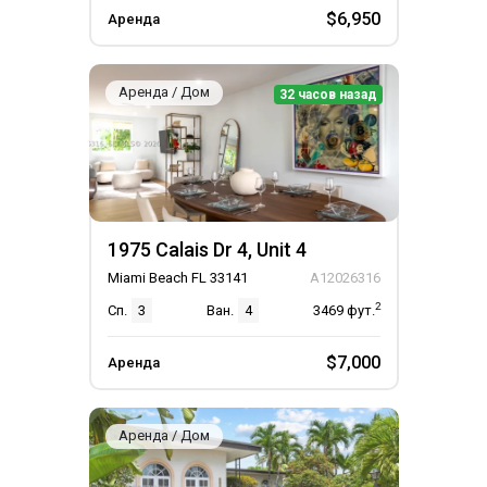
$6,950
Аренда
Аренда / Дом
32 часов назад
1975 Calais Dr 4, Unit 4
Miami Beach FL 33141
A12026316
2
Сп.
3
Ван.
4
3469
фут.
$7,000
Аренда
Аренда / Дом