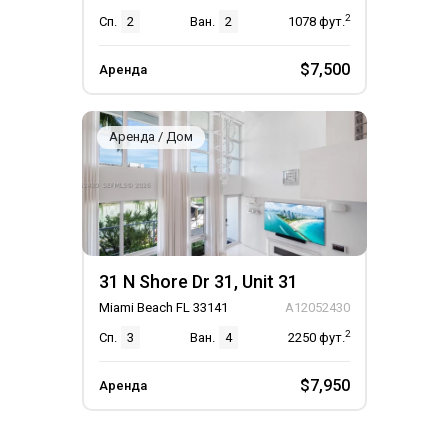
2
Сп.
2
Ван.
2
1078
фут.
$7,500
Аренда
Аренда / Дом
31 N Shore Dr 31, Unit 31
Miami Beach FL 33141
A12052430
2
Сп.
3
Ван.
4
2250
фут.
$7,950
Аренда