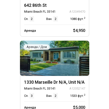
642 86th St
Miami Beach FL 33141
A12049470
2
Сп.
2
Ван.
2
1080
фут.
$4,950
Аренда
Аренда / Дом
1330 Marseille Dr N/A, Unit N/A
Miami Beach FL 33141
A12052147
2
Сп.
3
Ван.
2
1533
фут.
$5,000
Аренда