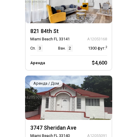
821 84th St
Miami Beach FL 33141
A12053168
2
Сп.
3
Ван.
2
1300
фут.
$4,600
Аренда
Аренда / Дом
3747 Sheridan Ave
Miami Beach FL 33140
A12055091