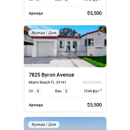
$5,500
Аренда
Аренда / Дом
7825 Byron Avenue
Miami Beach FL 33141
B26032855
2
Сп.
3
Ван.
2
1344
фут.
$5,500
Аренда
Аренда / Дом