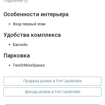
Подробнее
Адрес
FL, Fort Lauderdale
Особенности интерьера
Улица
16th
Вход первый этаж
Номер дома
3301
Удобства комплекса
Вид недвижимости
Жилая аренда / Дом
Бассейн
Вид
Сад, Lake
Парковка
Выход к воде
Lagoon, LakePrivileges, Other
TwoOrMoreSpaces
Последние изменения
2026-06-14 23:39:25
Продажа домов в Fort Lauderdale
Аренда домов в Fort Lauderdale