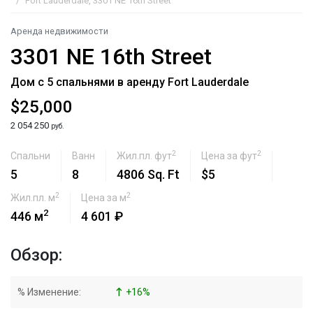
Fort Lauderdale, 3301 NE 16th Street
Аренда недвижимости
3301 NE 16th Street
Дом с 5 спальнями в аренду Fort Lauderdale
$25,000
2 054 250
руб.
2
2
Спальни
Ванн
Жил.пл. фут
Цена за фут
5
8
4806 Sq. Ft
$5
2
2
Жил.пл. м
Цена за м
2
446 м
4 601 ₽
Обзор:
% Изменение:
+
16
%