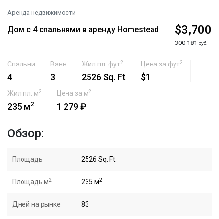
Аренда недвижимости
$3,700
Дом с 4 спальнями в аренду Homestead
300 181
руб.
2
2
Спальни
Ванн
Жил.пл. фут
Цена за фут
4
3
2526 Sq. Ft
$1
2
2
Жил.пл. м
Цена за м
2
235 м
1 279 ₽
Обзор:
Площадь
2526 Sq. Ft.
2
2
Площадь м
235 м
Дней на рынке
83