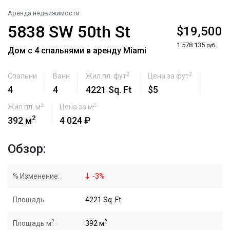
Аренда недвижимости
5838 SW 50th St
$19,500
1 578 135
руб.
Дом с 4 спальнями в аренду Miami
2
2
Спальни
Ванн
Жил.пл. фут
Цена за фут
4
4
4221 Sq. Ft
$5
2
2
Жил.пл. м
Цена за м
2
392 м
4 024 ₽
Обзор:
% Изменение:
-
3
%
Площадь
4221 Sq. Ft.
2
2
Площадь м
392 м