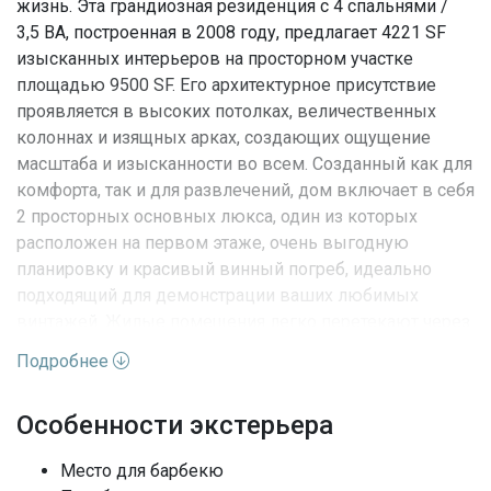
жизнь. Эта грандиозная резиденция с 4 спальнями /
3,5 BA, построенная в 2008 году, предлагает 4221 SF
изысканных интерьеров на просторном участке
площадью 9500 SF. Его архитектурное присутствие
проявляется в высоких потолках, величественных
колоннах и изящных арках, создающих ощущение
масштаба и изысканности во всем. Созданный как для
комфорта, так и для развлечений, дом включает в себя
2 просторных основных люкса, один из которых
расположен на первом этаже, очень выгодную
планировку и красивый винный погреб, идеально
подходящий для демонстрации ваших любимых
винтажей. Жилые помещения легко перетекают через
французские двери в крытую лоджию, где жизнь в
Подробнее
помещении и на открытом воздухе плавно сливаются
в единое целое благодаря современной звуковой
Особенности экстерьера
системе Sonos. Задний двор, вдохновленный
курортом, представляет собой частное убежище,
Место для барбекю
идеально подходящее для развлечений, с бассейном с