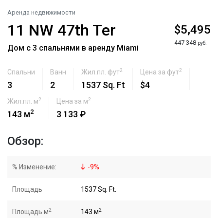
Аренда недвижимости
11 NW 47th Ter
$5,495
447 348
руб.
Дом с 3 спальнями в аренду Miami
2
2
Спальни
Ванн
Жил.пл. фут
Цена за фут
3
2
1537 Sq. Ft
$4
2
2
Жил.пл. м
Цена за м
2
143 м
3 133 ₽
Обзор:
% Изменение:
-
9
%
Площадь
1537 Sq. Ft.
2
2
Площадь м
143 м