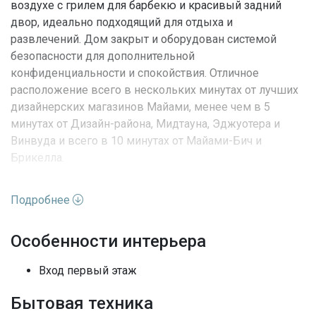
воздухе с грилем для барбекю и красивый задний
двор, идеально подходящий для отдыха и
развлечений. Дом закрыт и оборудован системой
безопасности для дополнительной
конфиденциальности и спокойствия. Отличное
расположение всего в нескольких минутах от лучших
дизайнерских магазинов Майами, менее чем в 5
минутах от Дизайн-района, Мидтауна, Эджуотера и
Винвуда и всего в 10 минутах от Майами-Бич и
Брикелла.
Характеристики недвижимости:
Подробнее
Адрес
FL, Miami
Особенности интерьера
Улица
47th Ter
Вход первый этаж
Номер дома
11
Бытовая техника