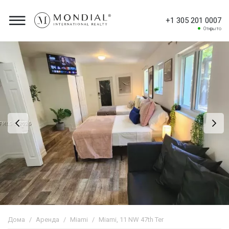
+1 305 201 0007
Открыто
Дома
Аренда
Miami
Miami, 11 NW 47th Ter