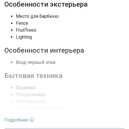
Особенности экстерьера
Вид недвижимости
Жилая аренда / Дом
Место для барбекю
Fence
Кондиционеры
Центральное кондиционер
FruitTrees
Безопасность
SmokeDetectors
Lighting
Особенности интерьера
Последние изменения
2026-07-01 17:41:22
Вход первый этаж
Бытовая техника
Сушилка
Посудомойка
Электроплита
Измельчитель мусора
Микроволновая печь
Подробнее
Холодильник