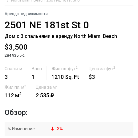
North Miami Beach, 2501 NE 181st St 0
Аренда недвижимости
2501 NE 181st St 0
Дом с 3 спальнями в аренду North Miami Beach
$3,500
284 935
руб.
2
2
Спальни
Ванн
Жил.пл. фут
Цена за фут
3
1
1210 Sq. Ft
$3
2
2
Жил.пл. м
Цена за м
2
112 м
2 535 ₽
Обзор:
% Изменение:
-
3
%