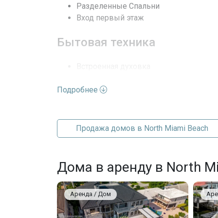
Разделенные Спальни
Вход первый этаж
Бытовая техника
Встроенная духовка
Сушилка
Подробнее
Посудомойка
Микроволновая печь
Холодильник
Стиральная машина
Продажа домов в North Miami Beach
Парковка
Дома в аренду в North M
AttachedCarport
Парковка на два места
Аренда / Дом
Аре
OnStreet