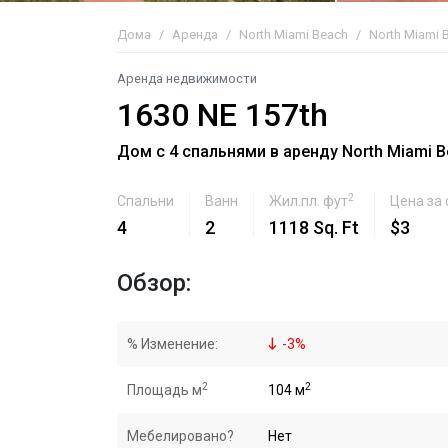
Дома
Аренда
North Miami Beach
North Miami 
Аренда недвижимости
1630 NE 157th
Дом с 4 спальнями в аренду North Miami 
2
Спальни
Ванн
Жил.пл. фут
Цена за
4
2
1118 Sq. Ft
$3
Обзор:
% Изменение:
-
3
%
2
2
Площадь м
104 м
Мебелировано?
Нет