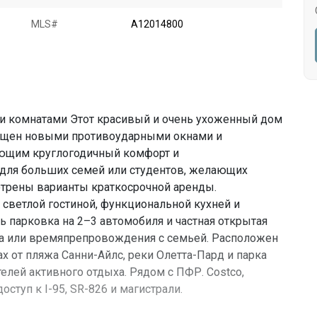
MLS#
A12014800
ми комнатами Этот красивый и очень ухоженный дом
нащен новыми противоударными окнами и
ющим круглогодичный комфорт и
 для больших семей или студентов, желающих
отрены варианты краткосрочной аренды.
светлой гостиной, функциональной кухней и
ь парковка на 2–3 автомобиля и частная открытая
ха или времяпрепровождения с семьей. Расположен
ах от пляжа Санни-Айлс, реки Олетта-Пард и парка
елей активного отдыха. Рядом с ПФР. Costco,
оступ к I-95, SR-826 и магистрали.