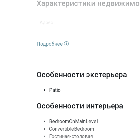
Характеристики недвижимо
Адрес
Улица
Подробнее
Номер дома
Вид недвижимости
Особенности экстерьера
Особенности окон
Patio
Полы
Особенности интерьера
Кондиционеры
BedroomOnMainLevel
Последние изменения
ConvertibleBedroom
Гостиная-столовая