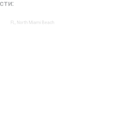
сти:
FL, North Miami Beach
157th
1630
Жилая аренда / Дом
Ударопрочные стекла
Кафельная плитка
Центральное кондиционер
2026-06-05 16:21:47