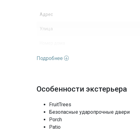
Адрес
Улица
Номер дома
Вид недвижимости
Подробнее
Кондиционеры
Последние изменения
Особенности экстерьера
FruitTrees
Безопасные ударопрочные двери
Porch
Patio