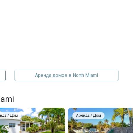
Аренда домов в North Miami
iami
нда / Дом
Аренда / Дом