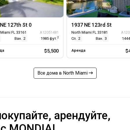
NE 127th St 0
1937 NE 123rd St
 Miami FL 33161
A12051481
North Miami FL 33181
A120
2
Ван.
2
1985
фут.
Сп.
2
Ван.
3
144
да
$5,500
Аренда
$
Все дома в North Miami
окупайте, арендуйте,
 с MONDIAL