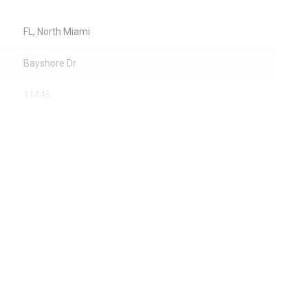
FL, North Miami
Bayshore Dr
11445
Жилая аренда / Дом
Центральное кондиционер
2026-07-12 19:24:57