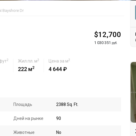
N Bayshore Dr
$12,700
1 030 351
руб.
2
2
2
 фут
Жил.пл. м
Цена за м
2
222 м
4 644 ₽
Площадь
2388 Sq. Ft.
Дней на рынке
90
Животные
No