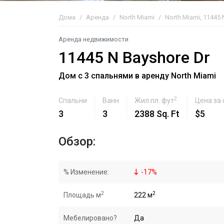
Дома
Аренда
North Miami
North Miami, 11445 
Аренда недвижимости
11445 N Bayshore Dr
Дом с 3 спальнями в аренду North Miami
2
Спальни
Ванн
Жил.пл. фут
Цена за
3
3
2388 Sq. Ft
$5
Обзор:
% Изменение:
-
17
%
2
2
Площадь м
222 м
Мебелировано?
Да