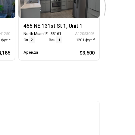
455 NE 131st St 1, Unit 1
14325 NE 8
41250
North Miami FL 33161
A12053093
North Miami FL
2
2
4
фут.
Сп.
2
Ван.
1
1201
фут.
Сп.
4
В
4,185
Аренда
$3,500
Аренда