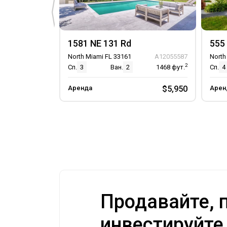
1581 NE 131 Rd
555 
North Miami FL 33161
A12055587
North
2
Сп.
3
Ван.
2
1468
фут.
Сп.
4
Аренда
$5,950
Арен
Продавайте, п
инвестируйте