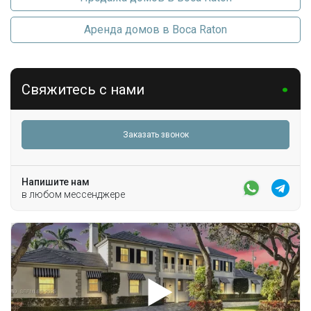
Измельчитель мусора
Микроволновая печь
Кондиционеры
Центральное кондиционер
Аренда домов в Boca Raton
Холодильник
Стиральная машина
Последние изменения
2026-07-12 21:01:17
Парковка
Свяжитесь с нами
CircularDriveway
Заказать звонок
Напишите нам
в любом мессенджере