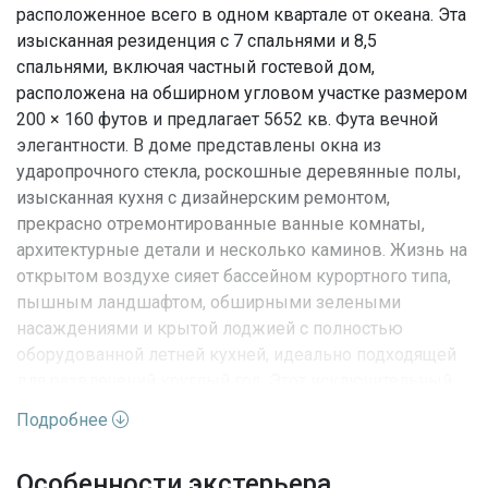
расположенное всего в одном квартале от океана. Эта
изысканная резиденция с 7 спальнями и 8,5
спальнями, включая частный гостевой дом,
расположена на обширном угловом участке размером
200 × 160 футов и предлагает 5652 кв. Фута вечной
элегантности. В доме представлены окна из
ударопрочного стекла, роскошные деревянные полы,
изысканная кухня с дизайнерским ремонтом,
прекрасно отремонтированные ванные комнаты,
архитектурные детали и несколько каминов. Жизнь на
открытом воздухе сияет бассейном курортного типа,
пышным ландшафтом, обширными зелеными
насаждениями и крытой лоджией с полностью
оборудованной летней кухней, идеально подходящей
для развлечений круглый год. Этот исключительный
отель с круговым подъездом, гаражом на 2 машины и
Подробнее
полностью бетонной/ударной конструкцией сочетает в
себе исторический шарм и современную роскошь в
Особенности экстерьера
одном из самых привлекательных приморских