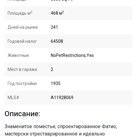
2
2
Площадь м
468 м
Дней на рынке
241
Годовой налог
64508
Животные
NoPetRestrictions,Yes
Мест в гараже
2
Год постройки
1935
MLS#
A11928069
Описание:
Знаменитое поместье, спроектированное Фатио,
мастерски отреставрированное и идеально