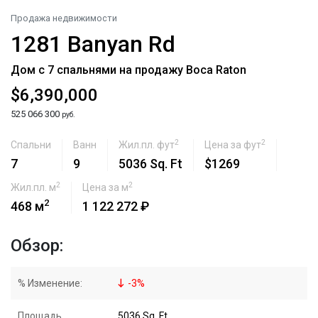
Продажа недвижимости
1281 Banyan Rd
Дом с 7 спальнями на продажу Boca Raton
$6,390,000
525 066 300
руб.
2
2
Спальни
Ванн
Жил.пл. фут
Цена за фут
7
9
5036 Sq. Ft
$1269
2
2
Жил.пл. м
Цена за м
2
468 м
1 122 272 ₽
Обзор:
% Изменение:
-
3
%
Площадь
5036 Sq. Ft.