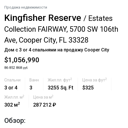
Продажа недвижимости
Kingfisher Reserve
/ Estates
Collection FAIRWAY, 5700 SW 106th
Ave, Cooper City, FL 33328
Дом с 3 or 4 спальнями на продажу Cooper City
$1,056,990
86 852 868
руб.
2
2
Спальни
Ванн
Жил.пл. фут
Цена за фут
3 or 4
3
3255 Sq. Ft
$325
2
2
Жил.пл. м
Цена за м
2
302 м
287 212 ₽
Обзор: