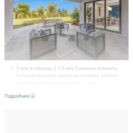
3 или 4 спальни, 2 1/2 или 3 ванные комнаты,
большая комната, семейная комната, кабинет,
апартаменты владельца с его и ее
гардеробными, крытая терраса, гараж на 2
Подробнее
машины.
Доступно несколько пользовательских опций,
включая гараж на 3 машины, летнюю кухню,
отдельно стоящую ванну в ванной комнате
владельца, раковину для стирки и барную стойку
с раковиной.