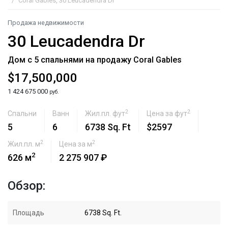
Coral Gables, 30 Leucadendra Dr
Продажа недвижимости
30 Leucadendra Dr
Дом с 5 спальнями на продажу Coral Gables
$17,500,000
1 424 675 000
руб.
2
2
Спальни
Ванн
Жил.пл. фут
Цена за фут
5
6
6738 Sq. Ft
$2597
2
2
Жил.пл. м
Цена за м
2
626 м
2 275 907 ₽
Обзор:
Площадь
6738 Sq. Ft.