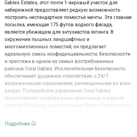
Gables Estates, этот почти 1-акровый участок для
набережной предоставляет редкую возможность
построить нестандартное поместье мечты. Эта главная
посылка, имеющая 175 футов водного фасада,
является убежищем для энтузиастов яхтинга. В
окружении пышных ландшафтных и
многомиллионных поместий, он предлагает
идеальную смесь конфиденциальности, безопасности
и престижа в одном из самых востребованных
районов Coral Gables. Исключительная безопасность
обеспечивает душевное спокойствие, с 24/7
вооруженными охранниками, размещенными во всех
входах. Полицейское управление Coral Gables
предоставляет непрерывные земельные и водные
патрули. В идеале, расположенная Gables Estates всего
в нескольких минутах езды от ведущих ресторанов,
магазинов и культурных мест в Майами. Сообщество
Подробнее
также находится в нескольких минутах от лучших
частных школ Майами.