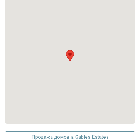
Bayfront, Канал,
Выход к воде
NavigableWater, Выход к
океану
Кондиционеры
Other
Безопасность
Закрытая территория
Частота оплаты
Annually
Последние изменения
2026-02-21 15:14:53
Продажа домов в Gables Estates