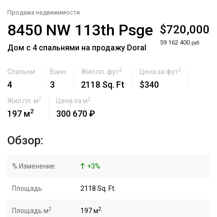
Продажа недвижимости
8450 NW 113th Psge
$720,000
59 162 400
руб.
Дом с 4 спальнями на продажу Doral
2
2
Спальни
Ванн
Жил.пл. фут
Цена за фут
4
3
2118 Sq. Ft
$340
2
2
Жил.пл. м
Цена за м
2
197 м
300 670 ₽
Обзор:
% Изменение:
+
3
%
Площадь
2118 Sq. Ft.
2
2
Площадь м
197 м