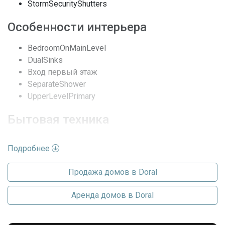
Двухэтажный,
StormSecurityShutters
Архитектурный стиль
SpanishMediterranean
Особенности интерьера
Полы
Laminate, Кафельная плитка
BedroomOnMainLevel
Кондиционеры
Центральное кондиционер
DualSinks
Вход первый этаж
Безопасность
SecurityGuard
SeparateShower
UpperLevelPrimary
Частота оплаты
Ежемесячно
Бытовая техника
Последние изменения
2026-07-22 17:29:29
Сушилка
Подробнее
Посудомойка
Электроплита
Продажа домов в Doral
Измельчитель мусора
Микроволновая печь
Аренда домов в Doral
Холодильник
Стиральная машина