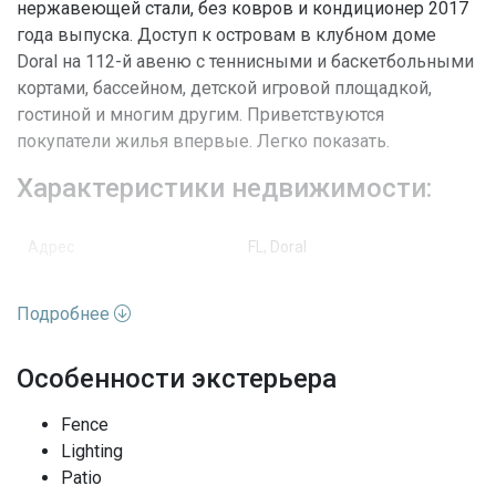
нержавеющей стали, без ковров и кондиционер 2017
года выпуска. Доступ к островам в клубном доме
Doral на 112-й авеню с теннисными и баскетбольными
кортами, бассейном, детской игровой площадкой,
гостиной и многим другим. Приветствуются
покупатели жилья впервые. Легко показать.
Характеристики недвижимости:
Адрес
FL, Doral
Улица
113th Psge
Подробнее
Номер дома
8450
Особенности экстерьера
Вид недвижимости
Жилая недвижимость / Дом
Fence
Lighting
Вид
Сад
Patio