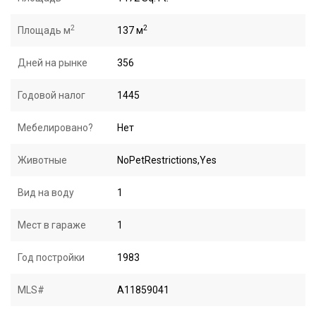
2
2
Площадь м
137 м
Дней на рынке
356
Годовой налог
1445
Мебелировано?
Нет
Животные
NoPetRestrictions,Yes
Вид на воду
1
Мест в гараже
1
Год постройки
1983
MLS#
A11859041