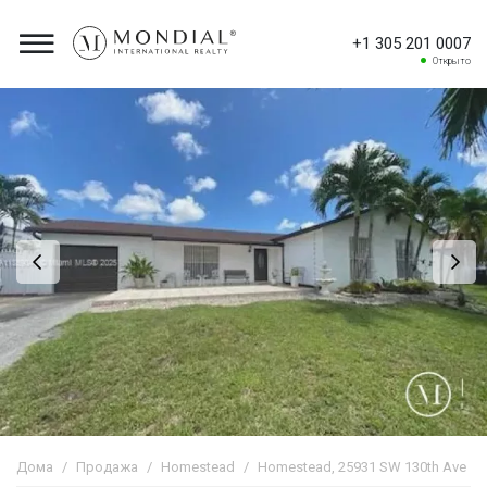
+1 305 201 0007
Открыто
Дома
Продажа
Homestead
Homestead, 25931 SW 130th Ave