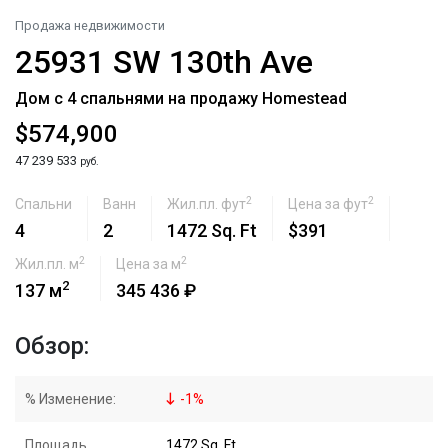
Продажа недвижимости
25931 SW 130th Ave
Дом с 4 спальнями на продажу Homestead
$574,900
47 239 533
руб.
2
2
Спальни
Ванн
Жил.пл. фут
Цена за фут
4
2
1472 Sq. Ft
$391
2
2
Жил.пл. м
Цена за м
2
137 м
345 436 ₽
Обзор:
% Изменение:
-
1
%
Площадь
1472 Sq. Ft.