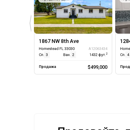
Стиральная машина
Удобства комплекса
Клуб
1867 NW 8th Ave
128
Бассейн
Homestead FL 33030
A12063434
Home
2
Сп.
3
Ван.
2
1432
фут.
Сп.
4
Парковка
Продажа
$499,000
Прод
Парковка прилагается
Гараж
Гостевое место
TwoOrMoreSpaces