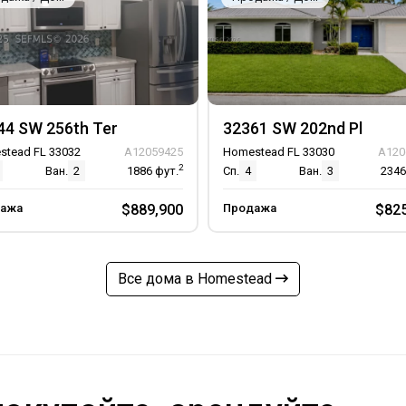
44 SW 256th Ter
32361 SW 202nd Pl
stead FL 33032
A12059425
Homestead FL 33030
A120
2
Ван.
2
1886
фут.
Сп.
4
Ван.
3
234
ажа
$889,900
Продажа
$825
Все дома в Homestead