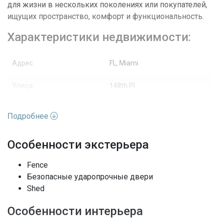
для жизни в нескольких поколениях или покупателей,
ищущих пространство, комфорт и функциональность.
Характеристики недвижимости:
Адрес
FL, Miami
Улица
148th Pl
Номер дома
6553
Подробнее
Вид недвижимости
Жилая недвижимость / Дом
Особенности экстерьера
Вид
None
Fence
Архитектурный стиль
Отдельно, Одноэтажный
Безопасные ударопрочные двери
Shed
Полы
Керамическая плитка
Особенности интерьера