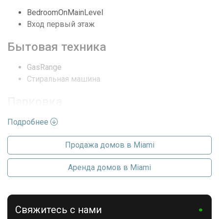
Центральное кондиционер,
Кондиционеры
Electric
BedroomOnMainLevel
Вход первый этаж
Последние изменения
2026-07-09 15:53:58
Бытовая техника
GasRange
Стиральная машина
Парковка
Подробнее
Driveway
Продажа домов в Miami
Аренда домов в Miami
Свяжитесь с нами