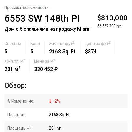
Продажа недвижимости
6553 SW 148th Pl
$810,000
66 557 700
руб.
Дом с 5 спальнями на продажу Miami
2
2
Спальни
Ванн
Жил.пл. фут
Цена за фут
5
5
2168 Sq. Ft
$374
2
2
Жил.пл. м
Цена за м
2
201 м
330 452 ₽
Обзор:
% Изменение:
-
2
%
Площадь
2168 Sq. Ft.
2
2
Площадь м
201 м