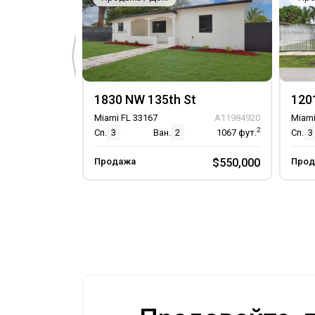
1830 NW 135th St
120
Miami FL 33167
A11984920
Miami
2
Сп.
3
Ван.
2
1067
фут.
Сп.
3
Продажа
$550,000
Прод