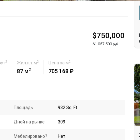
$750,000
61 057 500
руб.
2
2
2
фут
Жил.пл. м
Цена за м
2
87 м
705 168 ₽
Площадь
932 Sq. Ft.
Дней на рынке
309
Мебелировано?
Нет