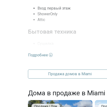
Кондиционеры
Вход первый этаж
ShowerOnly
Последние изменения
Attic
Бытовая техника
Сушилка
Электроплита
Подробнее
Микроволновая печь
Стиральная машина
Парковка
Продажа домов в Miami
Driveway
Парковка отдельная
Дома в продаже в Miami
Гараж
Продажа / Дом
Про