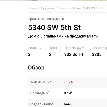
Дома
Продажа
Miami
Miami, 5340 SW 5th St
Продажа недвижимости
5340 SW 5th St
Дом с 3 спальнями на продажу Miami
2
Спальни
Ванн
Жил.пл. фут
Цена за 
3
2
932 Sq. Ft
$805
Обзор:
% Изменение:
-
7
%
2
2
Площадь м
87 м
Годовой налог
6449