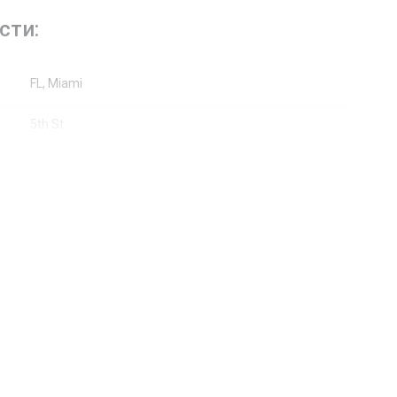
сти:
FL, Miami
5th St
5340
Жилая недвижимость / Дом
None
Ударопрочные стекла
Отдельно, Одноэтажный
Керамическая плитка