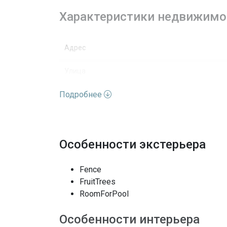
Характеристики недвижимо
Адрес
Улица
Подробнее
Номер дома
Вид недвижимости
Вид
Особенности экстерьера
Особенности окон
Fence
FruitTrees
Архитектурный стиль
RoomForPool
Полы
Особенности интерьера