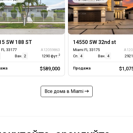
15 SW 188 ST
14550 SW 32nd st
 FL 33177
A12059863
Miami FL 33175
A120
2
Ван.
2
1290
фут.
Сп.
4
Ван.
4
292
ажа
$589,000
Продажа
$1,07
Все дома в Miami