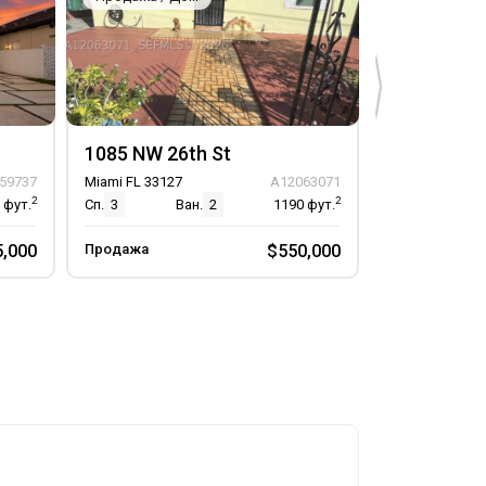
1085 NW 26th St
1289 NE 14
59737
Miami FL 33127
A12063071
Miami FL 33161
2
2
1
фут.
Сп.
3
Ван.
2
1190
фут.
Сп.
2
5,000
Продажа
$550,000
Продажа