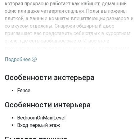
которая прекрасно работает как кабинет, домашний
офис или даже четвертая спальня. Полы выложены
плиткой, а ванные комнаты впечатляющих размеров и
со вкусом отделаны. Снаружи обширный двор
приглашает вас представить себе отдых в курортном
стиле, где есть свободное место. И все это в
прекрасном месте рядом с магазинами, ресторанами,
школами и основными маршрутами — идеальное
Подробнее
сочетание комфорта, удобства и возможностей для
роста.
Особенности экстерьера
Характеристики недвижимости:
Fence
Адрес
FL, Miami
Особенности интерьера
Улица
16th St
BedroomOnMainLevel
Вход первый этаж
Номер дома
9120