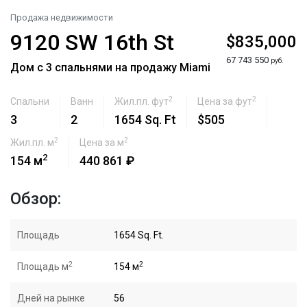
Продажа недвижимости
9120 SW 16th St
$835,000
67 743 550
руб.
Дом с 3 спальнями на продажу Miami
2
2
Спальни
Ванн
Жил.пл. фут
Цена за фут
3
2
1654 Sq. Ft
$505
2
2
Жил.пл. м
Цена за м
2
154 м
440 861 ₽
Обзор:
Площадь
1654 Sq. Ft.
2
2
Площадь м
154 м
Дней на рынке
56