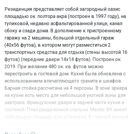
Резиденция представляет собой загородный оазис
площадью ок. полтора акра (построен в 1997 году), на
тупиковой, недавно асфальтированной улице, канал
сбоку и сзади дома. В дополнение к пристроенному
гаражу на 2 машины, большой отдельный гараж
(40x56 футов), в котором могут разместиться 2
транспортных средства для отдыха (стены высотой 16
футов) (передние двери 14x14 футов). Построен ок.
2019. При желании 480 ок. кв. футов можно
перестроить в гостевой дом. Кухня была обновлена ​​с
использованием впечатляющего гранита и шкафов.
Барная стойка рассчитана на 4 персоны. В зоне эркера
на кухне есть место для небольшой уютной зоны для
завтрака. Французские двери в задней части кухни и
гостиной. План разделенной спальни. Master BR имеет
небольшую площадь для установки; В главной ванной
есть отдельная ванна и душ. Ставни плантаций
украшают все окна. Привлекательная стиральная