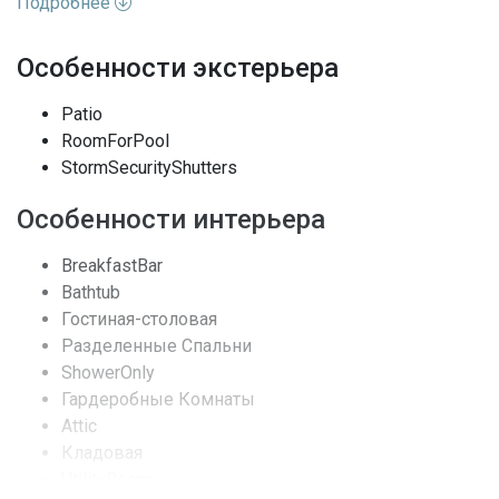
Подробнее
машина с сушилкой в ​​прачечной. СИСТЕМА
ОБРАТНОГО ОСМОСА
Особенности экстерьера
Характеристики недвижимости:
Patio
RoomForPool
Адрес
FL, West Palm Beach
StormSecurityShutters
Улица
97th
Особенности интерьера
Номер дома
15703
BreakfastBar
Bathtub
Вид недвижимости
Жилая недвижимость / Дом
Гостиная-столовая
Разделенные Спальни
Вид
Канал
ShowerOnly
Гардеробные Комнаты
Особенности окон
PlantationShutters
Attic
Кладовая
Архитектурный стиль
GardenApartment, SplitLevel
UtilityRoom