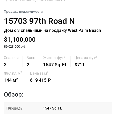
West Palm Beach, 15703 97th Road N
Продажа недвижимости
15703 97th Road N
Дом с 3 спальнями на продажу West Palm Beach
$1,100,000
89 023 000
руб.
2
2
Спальни
Ванн
Жил.пл. фут
Цена за фут
3
2
1547 Sq. Ft
$711
2
2
Жил.пл. м
Цена за м
2
144 м
619 415 ₽
Обзор:
Площадь
1547 Sq. Ft.