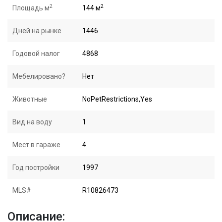
2
2
Площадь м
144 м
Дней на рынке
1446
Годовой налог
4868
Мебелировано?
Нет
Животные
NoPetRestrictions,Yes
Вид на воду
1
Мест в гараже
4
Год постройки
1997
MLS#
R10826473
Описание: