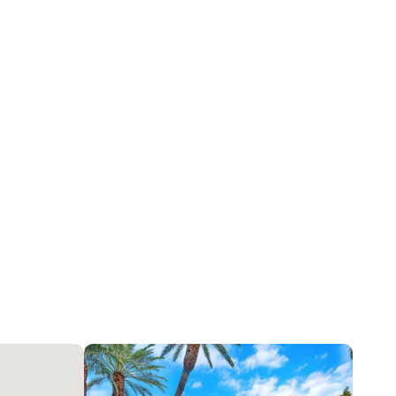
GatedWithGuard, Закрытая территория, SecurityGuard
2026-07-30 17:48:00