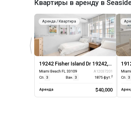
Квартиры в аренду в Seaside 
Аренда / Квартира
Аре
19242 Fisher Island Dr 19242, Unit 19242
Miami Beach FL 33109
A12037201
Miami
2
Сп.
3
Ван.
3
1875
фут.
Сп.
3
Аренда
$40,000
Арен