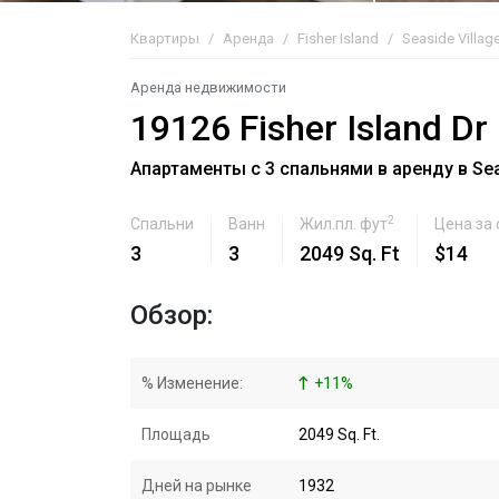
Квартиры
Аренда
Fisher Island
Seaside Villag
Аренда недвижимости
19126 Fisher Island Dr
Апартаменты с 3 спальнями в аренду в Seasi
2
Спальни
Ванн
Жил.пл. фут
Цена за
3
3
2049 Sq. Ft
$14
Обзор:
% Изменение:
+
11
%
Площадь
2049 Sq. Ft.
Дней на рынке
1932