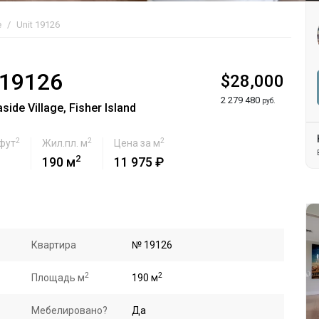
e
Unit 19126
 19126
$28,000
2 279 480
руб.
de Village, Fisher Island
2
2
2
 фут
Жил.пл. м
Цена за м
2
190 м
11 975 ₽
Квартира
№ 19126
2
2
Площадь м
190 м
Мебелировано?
Да