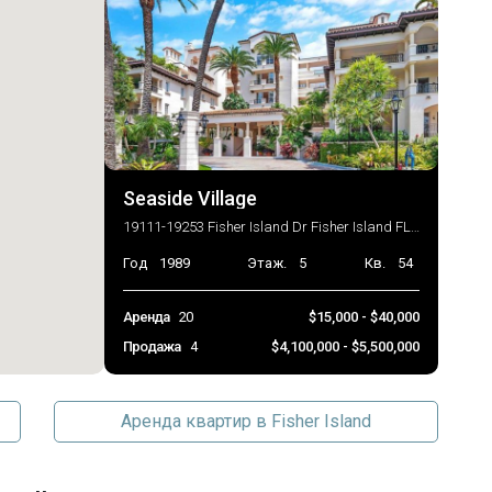
Seaside Village
19111-19253 Fisher Island Dr Fisher Island FL 33109
Год
1989
Этаж.
5
Кв.
54
Аренда
20
$15,000 - $40,000
Продажа
4
$4,100,000 - $5,500,000
Аренда квартир в Fisher Island