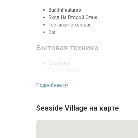
Безопасность
BuiltInFeatures
Вход На Второй Этаж
Последние изменения
Гостиная-столовая
Bar
Бытовая техника
Сушилка
Посудомойка
Электроплита
Подробнее
Измельчитель мусора
Микроволновая печь
Холодильник
Seaside Village на карте
Стиральная машина
Удобства комплекса