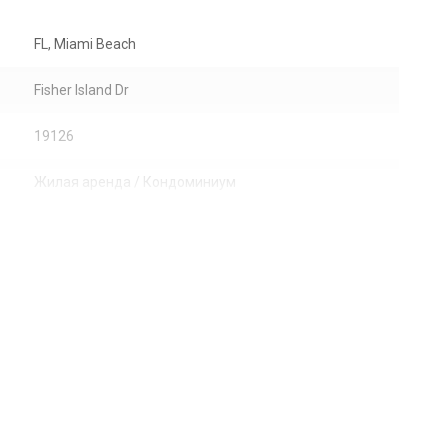
FL, Miami Beach
Fisher Island Dr
19126
Жилая аренда / Кондоминиум
Сад, Океан, Other
Раздвижные
Мрамор
Берег океана
Центральное кондиционер, Electric