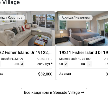
Village
нда / Квартира
Аренда / Квартира
19122 Fisher Island Dr 19122, Unit 19122
 Beach FL 33109
A12033410
Miami Beach FL 33109
A1
2
Ван.
3
2049
фут.
Сп.
2
Ван.
2
1
да
$32,000
Аренда
$
Все квартиры в Seaside Village