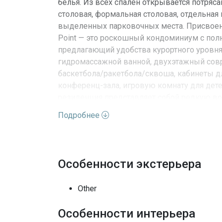
белья. Из всех спален открывается потряса
столовая, формальная столовая, отдельная 
выделенных парковочных места. Присвоены
Point — это роскошный кондоминиум с пол
предлагающий удобства курортного уровня:
гидромассажной ванной, двухэтажный сов
баскетбола/ракетбола/сквоша, кабинеты дл
конференц-зала, игровую комнату для дете
резиденция представляет собой редкую в
под ключ в самом сердце Брикелла.
Подробнее
Характеристики недвижимо
Особенности экстерьера
Адрес
Улица
Other
Номер дома
Особенности интерьера