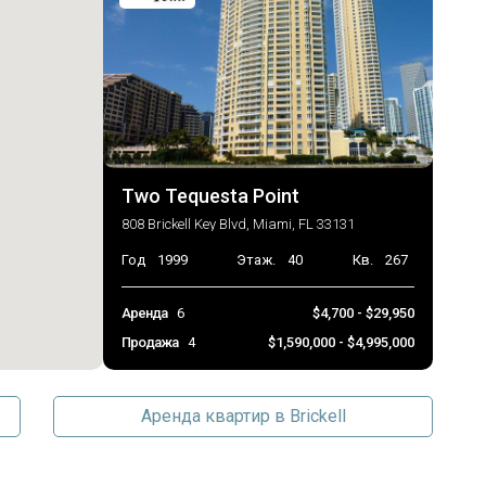
2026-07-14 00:46:52
Two Tequesta Point
808 Brickell Key Blvd, Miami, FL 33131
Год
1999
Этаж.
40
Кв.
267
Аренда
6
$4,700 - $29,950
Продажа
4
$1,590,000 - $4,995,000
Аренда квартир в Brickell