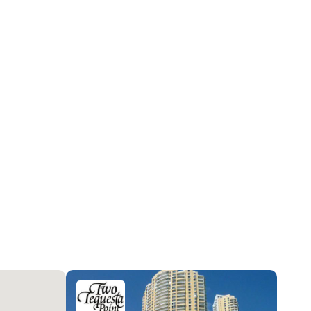
Жилая аренда / Кондоминиум
33
Залив
Жалюзи, Other, Ударопрочные стекла
Небоскребы
Other, Кафельная плитка
Bayfront
Центральное кондиционер, Electric
BuildingSecurity, ComplexFenced, GatedWithGuard,
SmokeDetectors