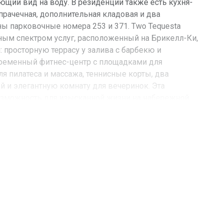
ющий вид на воду. В резиденции также есть кухня-
прачечная, дополнительная кладовая и два
 парковочные номера 253 и 371. Two Tequesta
ным спектром услуг, расположенный на Брикелл-Ки,
 просторную террасу у залива с барбекю и
ременный фитнес-центр с площадками для
я пилатеса и массажа, теннисные корты, два
й и элегантную комнату для вечеринок. Эта
озможность для изысканной жизни на набережной
сти:
FL, Miami
Brickell Key Dr
808