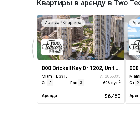
Квартиры в аренду в Two Teq
Аренда / Квартира
Аре
808 Brickell Key Dr 1202, Unit 1202
Miami FL 33131
A12056335
Miami
2
Сп.
2
Ван.
3
1696
фут.
Сп.
2
Аренда
$6,450
Арен