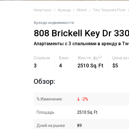
Квартиры
Аренда
Miami
Two Tequesta Point
Аренда недвижимости
808 Brickell Key Dr 33
Апартаменты с 3 спальнями в аренду в Two
2
Спальни
Ванн
Жил.пл. фут
Цена за
3
4
2510 Sq. Ft
$5
Обзор:
% Изменение:
-
2
%
Площадь
2510 Sq. Ft.
Дней на рынке
89