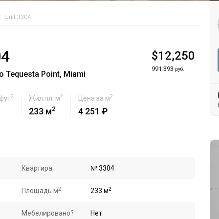
Unit 3304
04
$12,250
991 393
руб.
 Tequesta Point, Miami
2
2
2
 фут
Жил.пл. м
Цена за м
2
233 м
4 251 ₽
Квартира
№ 3304
2
2
Площадь м
233 м
Мебелировано?
Нет