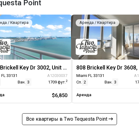
uesta Point
нда / Квартира
Аренда / Квартира
808 Brickell Key Dr 3002, Unit 3002
 FL 33131
A12030037
Miami FL 33131
A1
2
Ван.
3
1709
фут.
Сп.
2
Ван.
3
1
да
$6,850
Аренда
Все квартиры в Two Tequesta Point