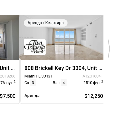
Аренда / Квартира
Аренда / Кв
808 Brickell Key Dr 3608, Unit 3608
808 Brickell Key Dr 3304, Unit 3304
2018206
Miami FL 33131
A12016041
Miami FL 33131
2
2
776
фут.
Сп.
3
Ван.
4
2510
фут.
Сп.
5
$7,500
Аренда
$12,250
Аренда