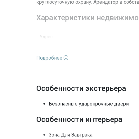
круглосуточную охрану. Арендатор в собств
Характеристики недвижимо
Адрес
Улица
Подробнее
Номер дома
Вид недвижимости
Особенности экстерьера
Этажей
Безопасные ударопрочные двери
Вид
Особенности интерьера
Особенности окон
Зона Для Завтрака
Полы