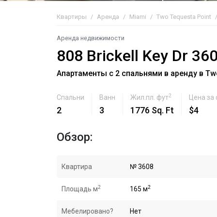
Квартиры
Аренда
Miami
Two Tequesta Point
Аренда недвижимости
808 Brickell Key Dr 36
Апартаменты с 2 спальнями в аренду в Two
2
Спальни
Ванн
Жил.пл. фут
Цена за
2
3
1776 Sq. Ft
$4
Обзор:
Квартира
№ 3608
2
2
Площадь м
165 м
Мебелировано?
Нет