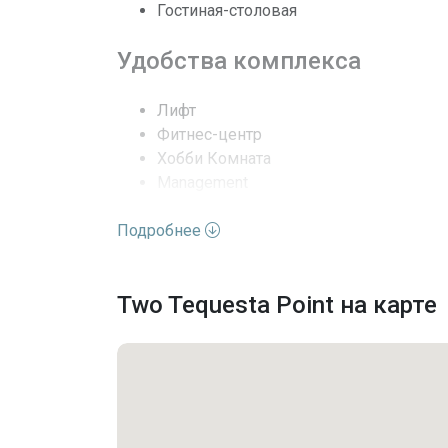
Гостиная-столовая
Выход к воде
Удобства комплекса
Кондиционеры
Лифт
Фитнес-центр
Безопасность
Хобби Комната
Management
Последние изменения
Игровая площадка
Подробнее
Бассейн
Сауна
Спа Джакузи
Two Tequesta Point на карте
Парковка
Парковка на объекте
Парковка на два места
Консьерж на парковке