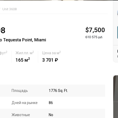
Unit 3608
08
$7,500
610 575
руб.
 Tequesta Point, Miami
2
2
2
 фут
Жил.пл. м
Цена за м
2
165 м
3 701 ₽
Площадь
1776 Sq. Ft.
Дней на рынке
86
Животные
No