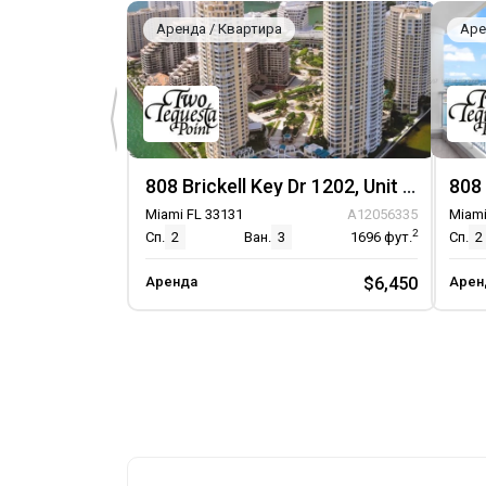
Аренда / Квартира
Аре
808 Brickell Key Dr 1202, Unit 1202
Miami FL 33131
A12056335
Miami
2
Сп.
2
Ван.
3
1696
фут.
Сп.
2
Аренда
$6,450
Арен