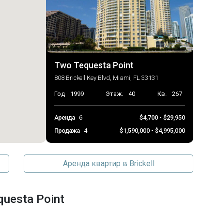
Two Tequesta Point
808 Brickell Key Blvd, Miami, FL 33131
Год
1999
Этаж.
40
Кв.
267
Аренда
6
$4,700 - $29,950
Продажа
4
$1,590,000 - $4,995,000
Аренда квартир в Brickell
uesta Point