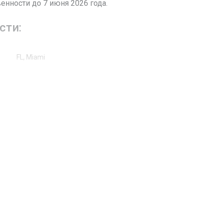
енности до 7 июня 2026 года.
сти:
FL, Miami
Brickell Key Dr
808
Жилая аренда / Кондоминиум
36
Залив
Ударопрочные стекла
Кафельная плитка