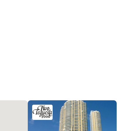
Bayfront
Центральное кондиционер
BuildingSecurity, GatedWithGuard, KeyCardEntry,
LobbySecured, Закрытая территория
2026-07-08 20:45:03