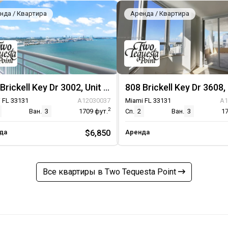
нда / Квартира
Аренда / Квартира
808 Brickell Key Dr 3002, Unit 3002
 FL 33131
A12030037
Miami FL 33131
A1
2
Ван.
3
1709
фут.
Сп.
2
Ван.
3
1
да
$6,850
Аренда
Все квартиры в Two Tequesta Point