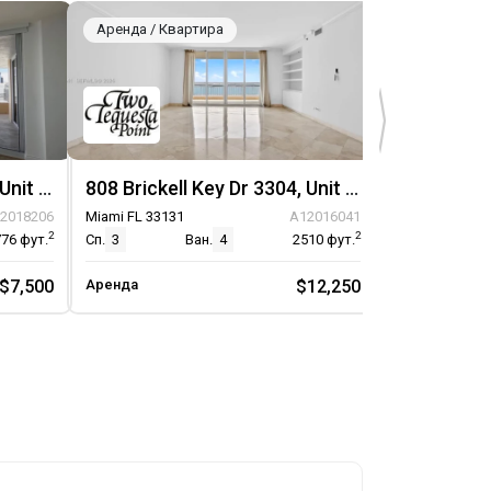
Аренда / Квартира
Аренда / Кв
808 Brickell Key Dr 3608, Unit 3608
808 Brickell Key Dr 3304, Unit 3304
2018206
Miami FL 33131
A12016041
Miami FL 33131
2
2
776
фут.
Сп.
3
Ван.
4
2510
фут.
Сп.
5
$7,500
Аренда
$12,250
Аренда