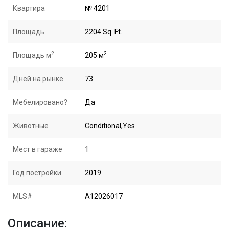
Квартира
№ 4201
Площадь
2204 Sq. Ft.
2
2
Площадь м
205 м
Дней на рынке
73
Мебелировано?
Да
Животные
Conditional,Yes
Мест в гараже
1
Год постройки
2019
MLS#
A12026017
Описание: