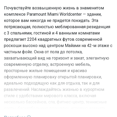
Почувствуйте возвышенную жизнь в знаменитом
комплексе Paramount Miami Worldcenter — здании,
которое вам никогда не придется покидать. Эта
потрясающая, полностью меблированная резиденция
с 3 спальнями, гостиной и 4 ванными комнатами
предлагает 2204 квадратных футов современной
роскоши высоко над центром Майами на 42-м этаже с
частным фойе. Окна от пола до потолка,
захватывающий вид на горизонт и закат, элегантную
современную отделку, встроенную мебель,
просторные жилые помещения и красиво
оформленную планировку открытой планировки,
идеально подходящую как для отдыха, так и для
развлечений. Наслаждайтесь жизнью в курортном
стиле с удобствами мирового класса, включая
несколько бассейнов, спа, фитнес-центр, теннисные
корты, баскетбольную площадку, игровую комнату,
клуб, услуги парковщика, консьержа и многое другое.