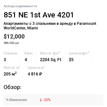
Аренда недвижимости
851 NE 1st Ave 4201
Апартаменты с 3 спальнями в аренду в Paramount
WorldCenter, Miami
$12,000
986 040
руб.
2
2
Спальни
Ванн
Жил.пл. фут
Цена за фут
3
4
2204 Sq. Ft
$5
2
2
Жил.пл. м
Цена за м
2
205 м
4 816 ₽
Обзор:
% Изменение:
-
25
%