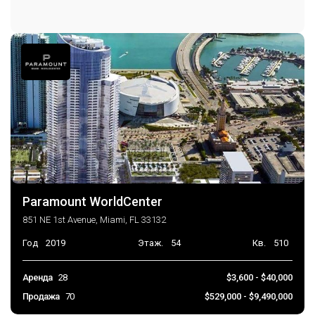
GolfCourse
Хобби Комната
Management
Игровая площадка
Бассейн
Сауна
Спа Джакузи
Парковка
Парковка на объекте
Парковка на одно место
Paramount WorldCenter
Консьерж на парковке
851 NE 1st Avenue, Miami, FL 33132
Автоматические ворота
Год
2019
Этаж.
54
Кв.
510
Аренда
28
$3,600 - $40,000
Продажа
70
$529,000 - $9,490,000