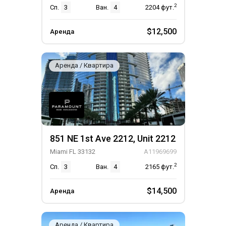
2
Сп.
3
Ван.
4
2204
фут.
$12,500
Аренда
Аренда / Квартира
851 NE 1st Ave 2212, Unit 2212
Miami FL 33132
A11969699
2
Сп.
3
Ван.
4
2165
фут.
$14,500
Аренда
Аренда / Квартира