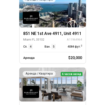
851 NE 1st Ave 4911, Unit 4911
Miami FL 33132
A11964964
2
Сп.
4
Ван.
5
4084
фут.
$20,000
Аренда
Аренда / Квартира
6 часов назад