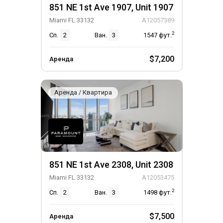
851 NE 1st Ave 1907, Unit 1907
Miami FL 33132
A12057389
2
Сп.
2
Ван.
3
1547
фут.
$7,200
Аренда
Аренда / Квартира
851 NE 1st Ave 2308, Unit 2308
Miami FL 33132
A12053475
2
Сп.
2
Ван.
3
1498
фут.
$7,500
Аренда