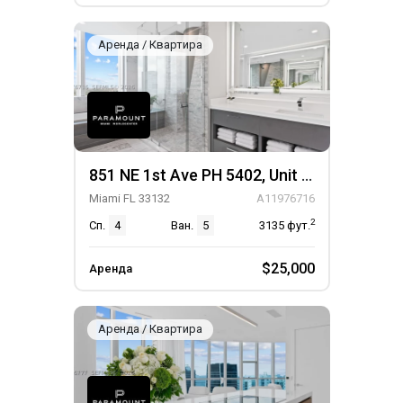
Аренда / Квартира
851 NE 1st Ave PH 5402, Unit PH 5402
Miami FL 33132
A11976716
2
Сп.
4
Ван.
5
3135
фут.
$25,000
Аренда
Аренда / Квартира