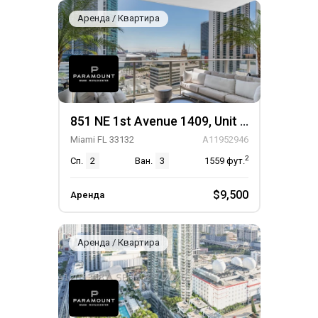
Аренда / Квартира
851 NE 1st Avenue 1409, Unit 1409
Miami FL 33132
A11952946
2
Сп.
2
Ван.
3
1559
фут.
$9,500
Аренда
Аренда / Квартира