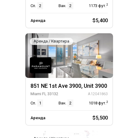
2
Сп.
2
Ван.
2
1173
фут.
$5,400
Аренда
Аренда / Квартира
851 NE 1st Ave 3900, Unit 3900
Miami FL 33132
A12041863
2
Сп.
1
Ван.
2
1018
фут.
$5,500
Аренда