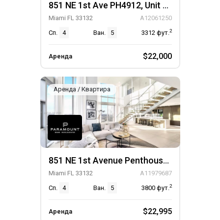
851 NE 1st Ave PH4912, Unit PH4912
Miami FL 33132
A12061250
2
Сп.
4
Ван.
5
3312
фут.
$22,000
Аренда
Аренда / Квартира
851 NE 1st Avenue Penthouse 4612, Unit Penthouse 4612
Miami FL 33132
A11979687
2
Сп.
4
Ван.
5
3800
фут.
$22,995
Аренда