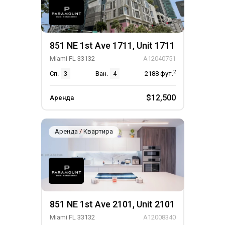
851 NE 1st Ave 1711, Unit 1711
Miami FL 33132
A12040751
2
Сп.
3
Ван.
4
2188
фут.
$12,500
Аренда
Аренда / Квартира
851 NE 1st Ave 2101, Unit 2101
Miami FL 33132
A12008340