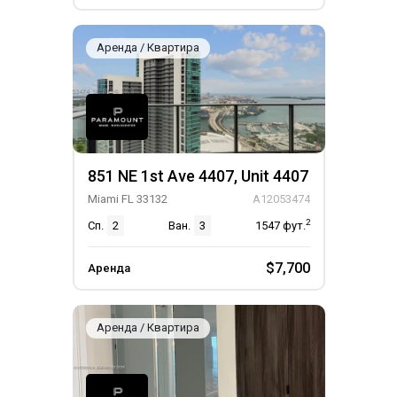
Аренда / Квартира
851 NE 1st Ave 4407, Unit 4407
Miami FL 33132
A12053474
2
Сп.
2
Ван.
3
1547
фут.
$7,700
Аренда
Аренда / Квартира