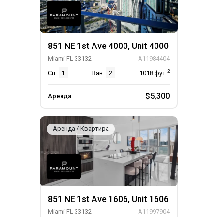
851 NE 1st Ave 4000, Unit 4000
Miami FL 33132
A11984404
2
Сп.
1
Ван.
2
1018
фут.
$5,300
Аренда
Аренда / Квартира
851 NE 1st Ave 1606, Unit 1606
Miami FL 33132
A11997904