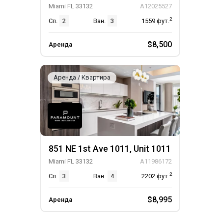
Miami FL 33132
A12025527
2
Сп.
2
Ван.
3
1559
фут.
$8,500
Аренда
Аренда / Квартира
851 NE 1st Ave 1011, Unit 1011
Miami FL 33132
A11986172
2
Сп.
3
Ван.
4
2202
фут.
$8,995
Аренда