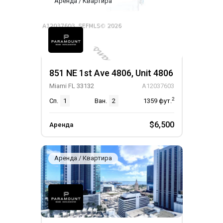
Аренда / Квартира
851 NE 1st Ave 4806, Unit 4806
Miami FL 33132
A12037603
2
Сп.
1
Ван.
2
1359
фут.
$6,500
Аренда
Аренда / Квартира