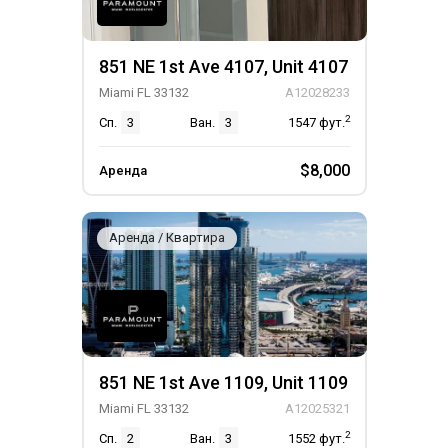
851 NE 1st Ave 4107, Unit 4107
Miami FL 33132
A12028233
2
Сп.
3
Ван.
3
1547
фут.
$8,000
Аренда
Аренда / Квартира
851 NE 1st Ave 1109, Unit 1109
Miami FL 33132
A12025321
2
Сп.
2
Ван.
3
1552
фут.