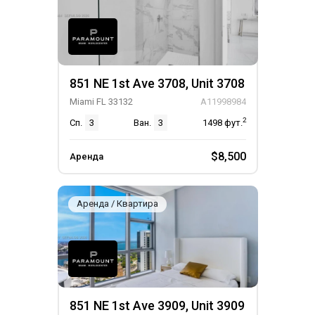
851 NE 1st Ave 3708, Unit 3708
Miami FL 33132
A11998984
2
Сп.
3
Ван.
3
1498
фут.
$8,500
Аренда
Аренда / Квартира
851 NE 1st Ave 3909, Unit 3909