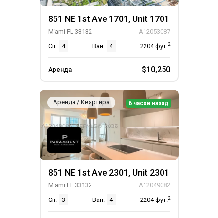
851 NE 1st Ave 1701, Unit 1701
Miami FL 33132
A12053087
2
Сп.
4
Ван.
4
2204
фут.
$10,250
Аренда
Аренда / Квартира
6 часов назад
851 NE 1st Ave 2301, Unit 2301
Miami FL 33132
A12049082
2
Сп.
3
Ван.
4
2204
фут.