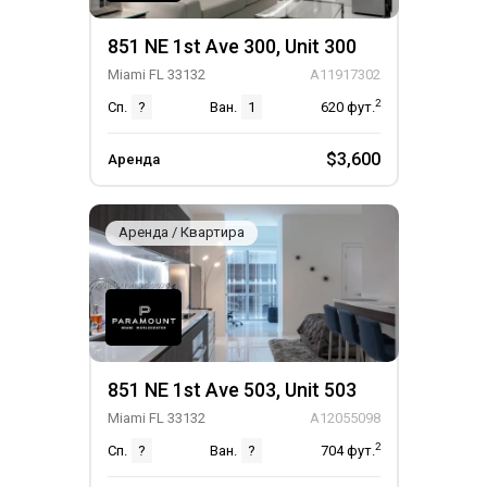
851 NE 1st Ave 300, Unit 300
Miami FL 33132
A11917302
2
Сп.
?
Ван.
1
620
фут.
$3,600
Аренда
Аренда / Квартира
851 NE 1st Ave 503, Unit 503
Miami FL 33132
A12055098
2
Сп.
?
Ван.
?
704
фут.