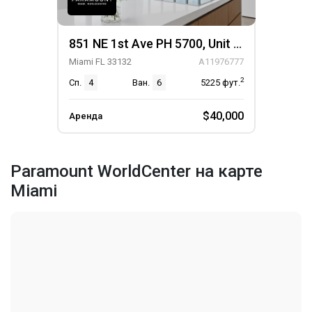
851 NE 1st Ave PH 5700, Unit PH 5700
Miami FL 33132
A11976777
2
Сп.
4
Ван.
6
5225
фут.
$40,000
Аренда
Paramount WorldCenter на карте
Miami