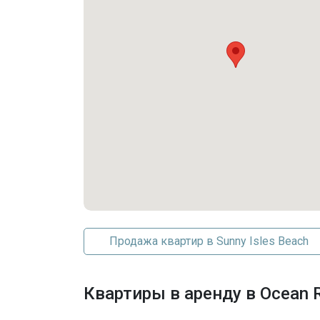
Other
Холодильник
Удобства комплекса
BilliardRoom
Лифт
Фитнес-центр
Прачечная
Бассейн
Сауна
Спа Джакузи
Парковка
Продажа квартир в Sunny Isles Beach
AttachedCarport
Квартиры в аренду в Ocean 
Парковка на объекте
Парковка прилагается