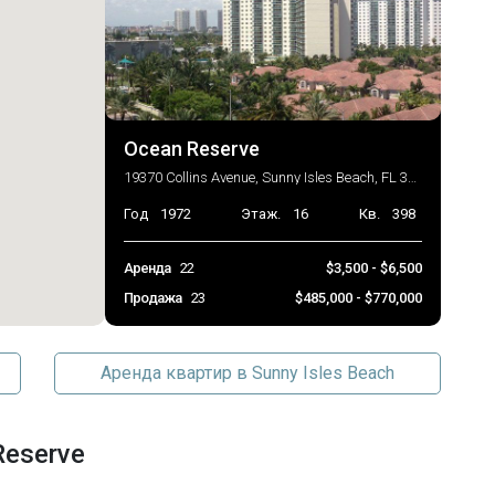
Ocean Reserve
19370 Collins Avenue, Sunny Isles Beach, FL 33160
Год
1972
Этаж.
16
Кв.
398
Аренда
22
$3,500 - $6,500
Продажа
23
$485,000 - $770,000
Аренда квартир в Sunny Isles Beach
Reserve