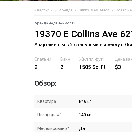
Квартиры
Аренда
Sunny Isles Beach
Ocean Re
Аренда недвижимости
19370 E Collins Ave 62
Апартаменты с 2 спальнями в аренду в Oce
2
Спальни
Ванн
Жил.пл. фут
Цена за
2
2
1505 Sq. Ft
$3
Обзор:
Квартира
№ 627
2
2
Площадь м
140 м
Мебелировано?
Да