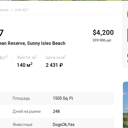
serve
Unit 627
7
$4,200
339 906
руб.
an Reserve, Sunny Isles Beach
2
2
2
 фут
Жил.пл. м
Цена за м
2
140 м
2 431 ₽
Площадь
1505 Sq. Ft.
Дней на рынке
248
Животные
DogsOk,Yes