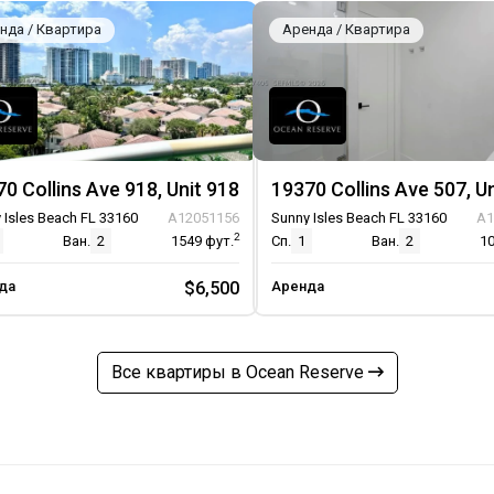
нда / Квартира
Аренда / Квартира
0 Collins Ave 918, Unit 918
19370 Collins Ave 507, U
 Isles Beach FL 33160
A12051156
Sunny Isles Beach FL 33160
A1
2
Ван.
2
1549
фут.
Сп.
1
Ван.
2
1
да
$6,500
Аренда
Все квартиры в Ocean Reserve