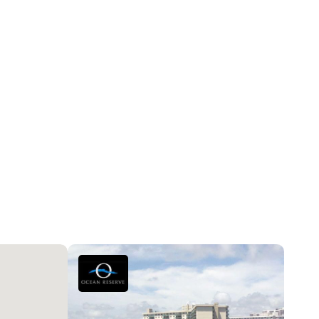
Небоскребы
Кафельная плитка
Центральное кондиционер
BuildingSecurity, ClosedCircuitCameras, KeyCardEntry,
LobbySecured, SecurityGuard, Закрытая территория,
SmokeDetectors
2025-12-02 04:00:40