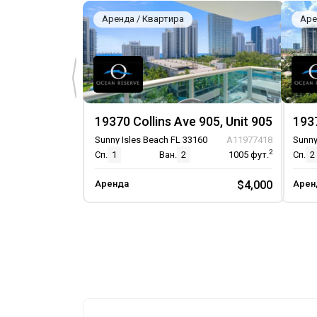
Крытый паркинг
Аренда / Квартира
Аре
Гараж
Консьерж на парковке
Автоматические ворота
19370 Collins Ave 905, Unit 905
1937
Sunny Isles Beach FL 33160
A11977418
Sunny
2
Сп.
1
Ван.
2
1005
фут.
Сп.
2
Аренда
$4,000
Арен