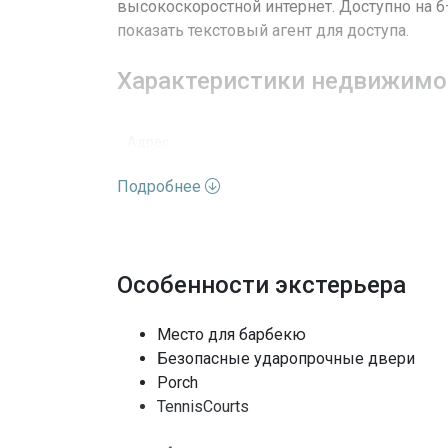
высокоскоростной интернет. Доступно на 
показать текстовый агент для доступа.
Характеристики недвижимо
Адрес
Подробнее
Улица
Номер дома
Особенности экстерьера
Вид недвижимости
Этажей
Место для барбекю
Безопасные ударопрочные двери
Вид
Porch
TennisCourts
Особенности окон