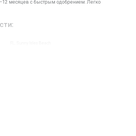
6–12 месяцев с быстрым одобрением. Легко
сти:
FL, Sunny Isles Beach
Collins Ave
19370
Жилая аренда / Кондоминиум
6
Сад, Океан, Other, Вода
Раздвижные, Ударопрочные стекла