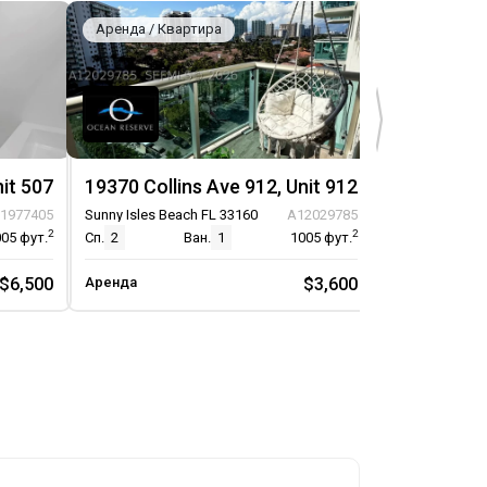
Аренда / Квартира
Аренда / Кв
nit 507
19370 Collins Ave 912, Unit 912
1977405
Sunny Isles Beach FL 33160
A12029785
Sunny Isles Be
2
2
005
фут.
Сп.
2
Ван.
1
1005
фут.
Сп.
1
$6,500
Аренда
$3,600
Аренда