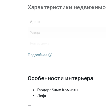
Характеристики недвижимо
Адрес
Улица
Номер дома
Вид недвижимости
Подробнее
Этажей
Вид
Особенности интерьера
Архитектурный стиль
Гардеробные Комнаты
Лифт
Выход к воде