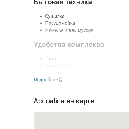
Бытовая техника
Безопасность
Сушилка
Последние изменения
Посудомойка
Измельчитель мусора
Удобства комплекса
Лифт
Фитнес-центр
Хобби Комната
Подробнее
Бассейн
Сауна
Парковка
Acqualina на карте
Парковка прилагается
Гараж