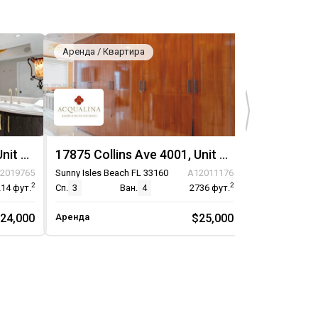
Аренда / Квартира
Аренда / Кв
17875 Collins Ave 3002, Unit 3002
17875 Collins Ave 4001, Unit 4001
2019765
Sunny Isles Beach FL 33160
A12011176
Sunny Isles Be
2
2
214
фут.
Сп.
3
Ван.
4
2736
фут.
Сп.
3
24,000
Аренда
$25,000
Аренда