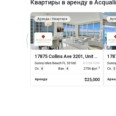
Квартиры в аренду в Acquali
Аренда / Квартира
Аре
17875 Collins Ave 3201, Unit 3201
Sunny Isles Beach FL 33160
A12061099
Sunny
2
Сп.
4
Ван.
4
2736
фут.
Сп.
3
Аренда
$25,000
Арен