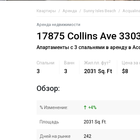
Квартиры
Аренда
Sunny Isles Beach
Acqualin
Аренда недвижимости
17875 Collins Ave 330
Апартаменты с 3 спальнями в аренду в Acqu
2
Спальни
Ванн
Жил.пл. фут
Цена за
3
3
2031 Sq. Ft
$8
Обзор:
% Изменение:
+
4
%
Площадь
2031 Sq. Ft.
Дней на рынке
242