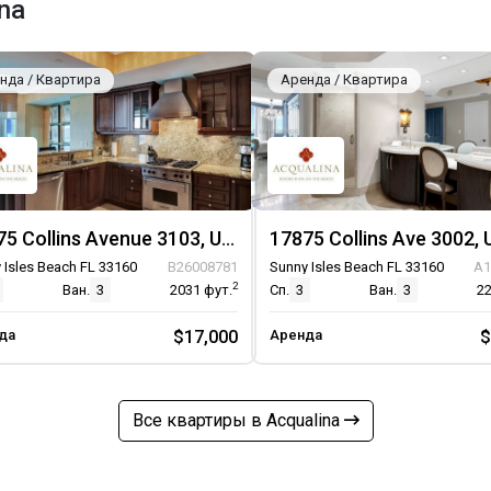
na
нда / Квартира
Аренда / Квартира
17875 Collins Avenue 3103, Unit 3103
 Isles Beach FL 33160
B26008781
Sunny Isles Beach FL 33160
A1
2
Ван.
3
2031
фут.
Сп.
3
Ван.
3
2
да
$17,000
Аренда
$
Все квартиры в Acqualina