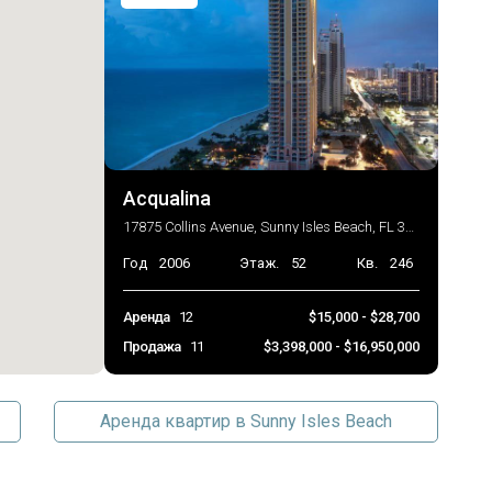
Acqualina
17875 Collins Avenue, Sunny Isles Beach, FL 33160
Год
2006
Этаж.
52
Кв.
246
Аренда
12
$15,000 - $28,700
Продажа
11
$3,398,000 - $16,950,000
Аренда квартир в Sunny Isles Beach