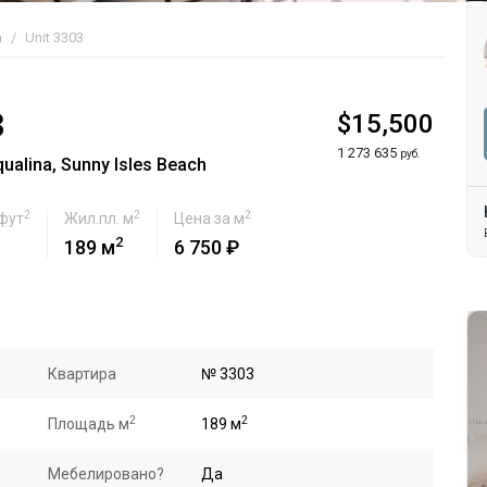
a
Unit 3303
3
$15,500
1 273 635
руб.
alina, Sunny Isles Beach
2
2
2
 фут
Жил.пл. м
Цена за м
2
189 м
6 750 ₽
Квартира
№ 3303
2
2
Площадь м
189 м
Мебелировано?
Да