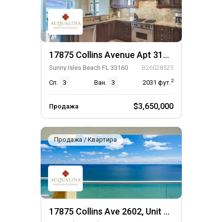
17875 Collins Avenue Apt 3103, Unit Apt 3103
Sunny Isles Beach FL 33160
B26028525
2
Сп.
3
Ван.
3
2031
фут.
$3,650,000
Продажа
Продажа / Квартира
17875 Collins Ave 2602, Unit 2602