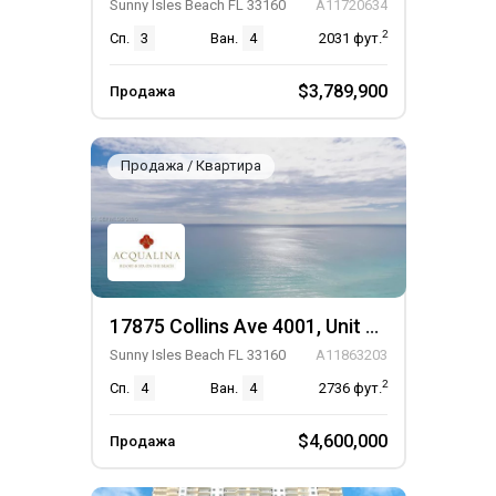
Sunny Isles Beach FL 33160
A11720634
2
Сп.
3
Ван.
4
2031
фут.
$3,789,900
Продажа
Продажа / Квартира
17875 Collins Ave 4001, Unit 4001
Sunny Isles Beach FL 33160
A11863203
2
Сп.
4
Ван.
4
2736
фут.
$4,600,000
Продажа