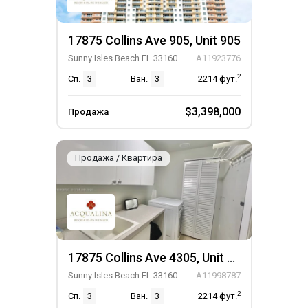
17875 Collins Ave 905, Unit 905
Sunny Isles Beach FL 33160
A11923776
2
Сп.
3
Ван.
3
2214
фут.
$3,398,000
Продажа
Продажа / Квартира
17875 Collins Ave 4305, Unit 4305
Sunny Isles Beach FL 33160
A11998787
2
Сп.
3
Ван.
3
2214
фут.