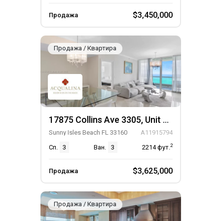
$3,450,000
Продажа
Продажа / Квартира
17875 Collins Ave 3305, Unit 3305
Sunny Isles Beach FL 33160
A11915794
2
Сп.
3
Ван.
3
2214
фут.
$3,625,000
Продажа
Продажа / Квартира