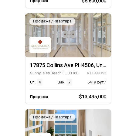
$5,600,000
Продажа
Продажа / Квартира
17875 Collins Ave PH4506, Unit PH4506
Sunny Isles Beach FL 33160
A11999392
2
Сп.
4
Ван.
7
6419
фут.
$13,495,000
Продажа
Продажа / Квартира