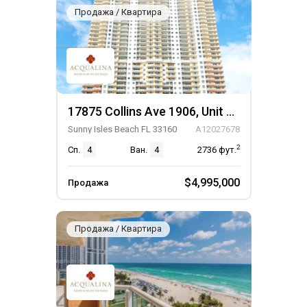
Продажа / Квартира
17875 Collins Ave 1906, Unit 1906
Sunny Isles Beach FL 33160
A12027678
2
Сп.
4
Ван.
4
2736
фут.
$4,995,000
Продажа
Продажа / Квартира