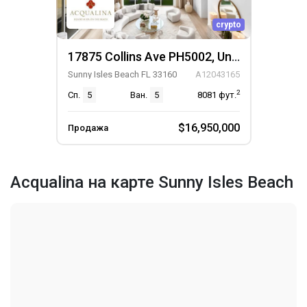
crypto
17875 Collins Ave PH5002, Unit PH5002
Sunny Isles Beach FL 33160
A12043165
2
Сп.
5
Ван.
5
8081
фут.
$16,950,000
Продажа
Acqualina на карте Sunny Isles Beach