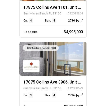
17875 Collins Ave 1101, Unit 1101
Sunny Isles Beach FL 33160
A12015304
2
Сп.
4
Ван.
4
2736
фут.
$4,995,000
Продажа
Продажа / Квартира
17875 Collins Ave 3906, Unit 3906
Sunny Isles Beach FL 33160
A12008679
2
Сп.
3
Ван.
4
2736
фут.