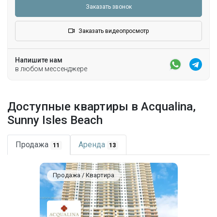
мраморной скамьей
Заказать звонок
Декоративные элементы из окон и виды на
океан
Заказать видеопросмотр
Унитазы и биде Kohler
Напишите нам
в любом мессенджере
Доступные квартиры в Acqualina,
Sunny Isles Beach
Продажа
Аренда
11
13
Продажа / Квартира