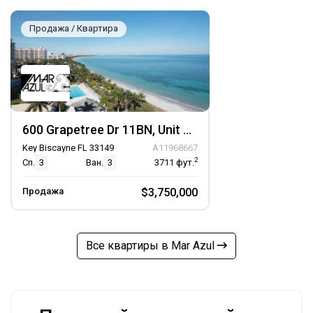
Продажа / Квартира
600 Grapetree Dr 11BN, Unit 11BN
Key Biscayne FL 33149
A11968667
2
Сп.
3
Ван.
3
3711
фут.
Продажа
$3,750,000
Все квартиры в Mar Azul