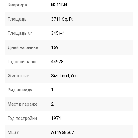
Квартира
№ 11BN
Площадь
3711 Sq. Ft.
2
2
Площадь м
345 м
Дней на рынке
169
Годовой налог
44928
Животные
SizeLimit,Yes
Вид на воду
1
Мест в гараже
2
Год постройки
1974
MLS#
A11968667