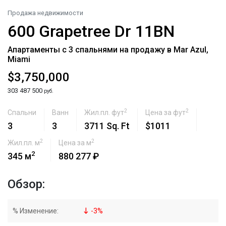
Продажа недвижимости
600 Grapetree Dr 11BN
Апартаменты с 3 спальнями на продажу в Mar Azul,
Miami
$3,750,000
303 487 500
руб.
2
2
Спальни
Ванн
Жил.пл. фут
Цена за фут
3
3
3711 Sq. Ft
$1011
2
2
Жил.пл. м
Цена за м
2
345 м
880 277 ₽
Обзор:
% Изменение:
-
3
%