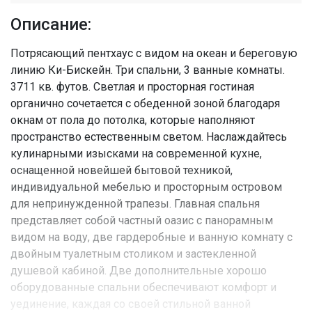
Описание:
Потрясающий пентхаус с видом на океан и береговую
линию Ки-Бискейн. Три спальни, 3 ванные комнаты.
3711 кв. футов. Светлая и просторная гостиная
органично сочетается с обеденной зоной благодаря
окнам от пола до потолка, которые наполняют
пространство естественным светом. Наслаждайтесь
кулинарными изысками на современной кухне,
оснащенной новейшей бытовой техникой,
индивидуальной мебелью и просторным островом
для непринужденной трапезы. Главная спальня
представляет собой частный оазис с панорамным
видом на воду, две гардеробные и ванную комнату с
двойным туалетным столиком и застекленной
душевой кабиной. Две дополнительные хорошо
оборудованные спальни обеспечивают комфорт и
уединение, каждая со своей стильной ванной