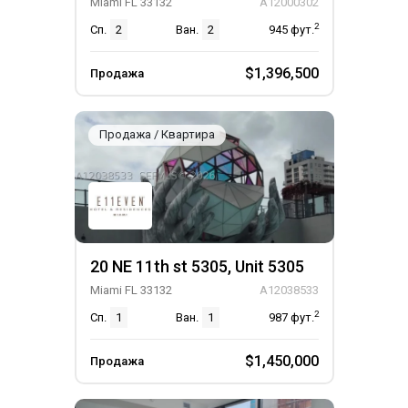
Miami FL 33132
A12000302
2
Сп.
2
Ван.
2
945
фут.
$1,396,500
Продажа
Продажа / Квартира
20 NE 11th st 5305, Unit 5305
Miami FL 33132
A12038533
2
Сп.
1
Ван.
1
987
фут.
$1,450,000
Продажа