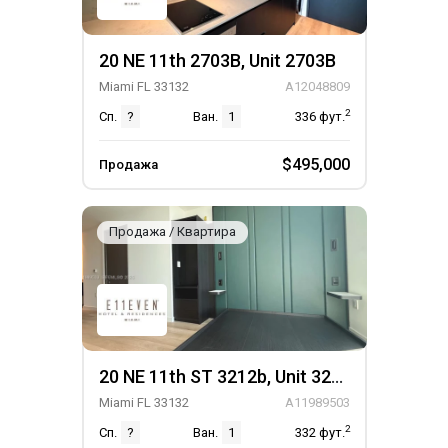
протяженностью 300 футов. Расположенный в
Майами-Бич, всего в нескольких шагах от парка Саут-
Пуэнт, пляжный клуб E11EVEN® предлагает
20 NE 11th 2703B, Unit 2703B
идеальные условия для активного и роскошного
Miami FL 33132
A12048809
отдыха.
2
Сп.
?
Ван.
1
336
фут.
Отель E11EVEN Hotel & Residences расположен в
районе Парк-Вест в Майами по адресу 20 NE 11th
$495,000
Продажа
Street, всего в нескольких кварталах от торгового
района Miami Worldcenter площадью более 300 000
Продажа / Квартира
квадратных футов. На машине E11EVEN Hotel &
Residences находится всего в 8 минутах от Винвуд
Майами, в 10 минутах от Брикелл, в 12 минутах от
Южного пляжа и в 15 минутах от международного
аэропорта Майами.
20 NE 11th ST 3212b, Unit 3212b
Miami FL 33132
A11989503
2
Сп.
?
Ван.
1
332
фут.