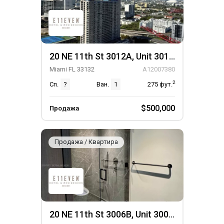
20 NE 11th St 3012A, Unit 3012A
Miami FL 33132
A12007380
2
Сп.
?
Ван.
1
275
фут.
$500,000
Продажа
Продажа / Квартира
20 NE 11th St 3006B, Unit 3006B