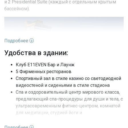
и 2 Presidential Suite (каждый с отдельным крытым
бассейном).
Подробнее
Удобства в здании:
Клуб E11EVEN Бар и Лаунж
Все резиденции, курируемые удостоенной наград
5 Фирменных ресторанов
дизайнерской фирмой Avroko Hospitality Group, будут
Спортивный зал в стиле казино со светодиодной
оснащены комплектом бытовой техники Sub-Zero и
видеостеной и сиденьями в стиле стадиона
Wolf, включая обшитую панелями микроволновую
Спа и оздоровительный центр мирового класса,
печь, посудомоечную машину, встроенную
предлагающий спа-процедуры для души и тела, с
конвекционную печь и холодильник; современный
ультрасовременным фитнес-центром, комнатой
комплект освещения, включая встроенное освещение,
для медитации, студией йоги и
диммеры и управление освещением; светодиодный
индивидуальными лечебными услугами
(или водяной) камин в гостиной; встроенную
Многоуровневый дневной клуб E11EVEN
Подробнее