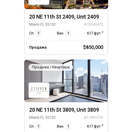
20 NE 11th St 2409, Unit 2409
Miami FL 33132
A12043472
2
Сп.
1
Ван.
1
617
фут.
$850,000
Продажа
Продажа / Квартира
20 NE 11th St 3809, Unit 3809
Miami FL 33132
A11991253
2
Сп.
1
Ван.
1
617
фут.