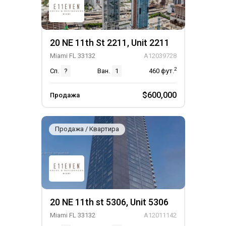
20 NE 11th St 2211, Unit 2211
Miami FL 33132
A12039728
2
Сп.
?
Ван.
1
460
фут.
$600,000
Продажа
Продажа / Квартира
20 NE 11th st 5306, Unit 5306
Miami FL 33132
A12011142