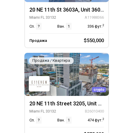
20 NE 11th St 3603A, Unit 3603A
Miami FL 33132
A11988366
2
Сп.
?
Ван.
1
336
фут.
$550,000
Продажа
Продажа / Квартира
crypto
20 NE 11th Street 3205, Unit 3205
Miami FL 33132
B26010400
2
Сп.
?
Ван.
1
474
фут.