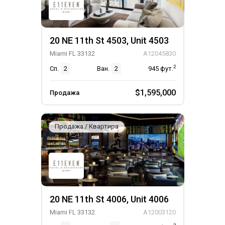
20 NE 11th St 4503, Unit 4503
Miami FL 33132
A12045830
2
Сп.
2
Ван.
2
945
фут.
$1,595,000
Продажа
Продажа / Квартира
20 NE 11th St 4006, Unit 4006
Miami FL 33132
A12003120