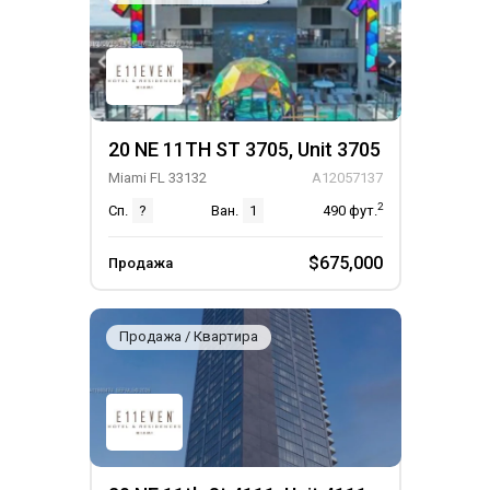
20 NE 11TH ST 3705, Unit 3705
Miami FL 33132
A12057137
2
Сп.
?
Ван.
1
490
фут.
$675,000
Продажа
Продажа / Квартира