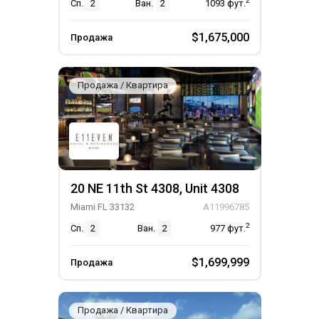
2
Сп.
2
Ван.
2
1093
фут.
$1,675,000
Продажа
Продажа / Квартира
20 NE 11th St 4308, Unit 4308
Miami FL 33132
A11996785
2
Сп.
2
Ван.
2
977
фут.
$1,699,999
Продажа
Продажа / Квартира