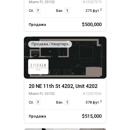
Miami FL 33132
A12007375
2
Сп.
?
Ван.
1
275
фут.
$500,000
Продажа
Продажа / Квартира
20 NE 11th St 4202, Unit 4202
Miami FL 33132
A12007003
2
Сп.
?
Ван.
1
378
фут.
$515,000
Продажа