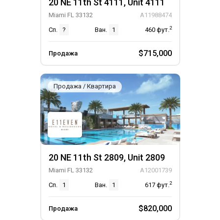
20 NE 11th St 4111, Unit 4111
Miami FL 33132
A11988474
2
Сп.
?
Ван.
1
460
фут.
$715,000
Продажа
Продажа / Квартира
20 NE 11th St 2809, Unit 2809
Miami FL 33132
A12001739
2
Сп.
1
Ван.
1
617
фут.
$820,000
Продажа