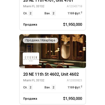
20 NE 11th 4701, Unit 4701
Miami FL 33132
A12043718
2
Сп.
2
Ван.
2
1169
фут.
$1,950,000
Продажа
Продажа / Квартира
20 NE 11th St 4602, Unit 4602
Miami FL 33132
A12003823
2
Сп.
2
Ван.
2
1169
фут.
$1,950,000
Продажа