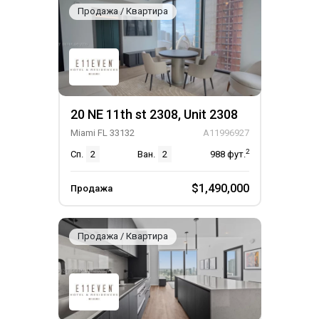
Продажа / Квартира
20 NE 11th st 2308, Unit 2308
Miami FL 33132
A11996927
2
Сп.
2
Ван.
2
988
фут.
$1,490,000
Продажа
Продажа / Квартира