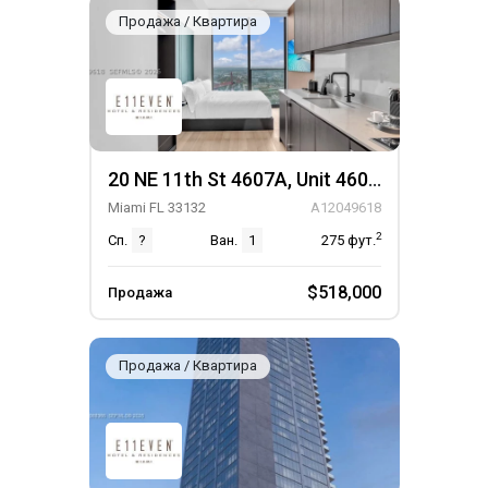
Продажа / Квартира
20 NE 11th St 4607A, Unit 4607A
Miami FL 33132
A12049618
2
Сп.
?
Ван.
1
275
фут.
$518,000
Продажа
Продажа / Квартира