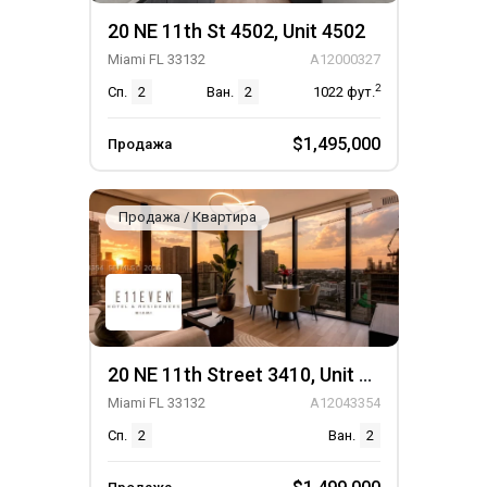
20 NE 11th St 4502, Unit 4502
Miami FL 33132
A12000327
2
Сп.
2
Ван.
2
1022
фут.
$1,495,000
Продажа
Продажа / Квартира
20 NE 11th Street 3410, Unit 3410
Miami FL 33132
A12043354
Сп.
2
Ван.
2