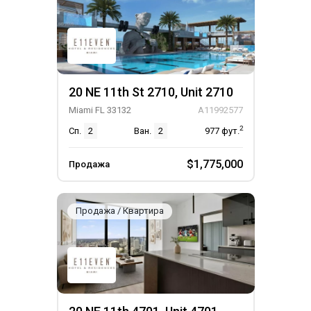
20 NE 11th St 2710, Unit 2710
Miami FL 33132
A11992577
2
Сп.
2
Ван.
2
977
фут.
$1,775,000
Продажа
Продажа / Квартира