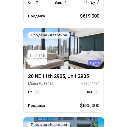
2
Сп.
?
Ван.
1
414
фут.
$619,000
Продажа
Продажа / Квартира
crypto
20 NE 11th 2905, Unit 2905
Miami FL 33132
A12044784
Сп.
1
Ван.
1
$635,000
Продажа
Продажа / Квартира