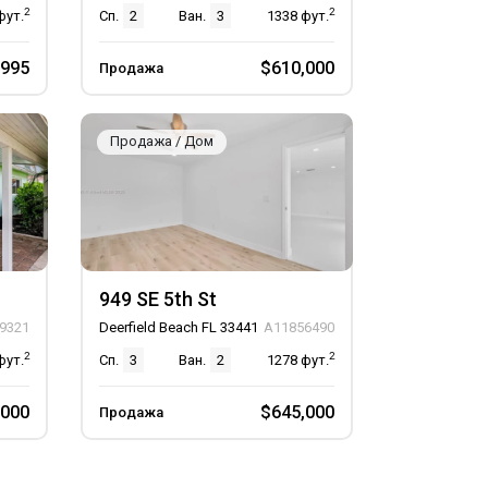
2
2
фут.
Сп.
2
Ван.
3
1338
фут.
,995
$610,000
Продажа
Продажа / Дом
949 SE 5th St
9321
Deerfield Beach FL 33441
A11856490
2
2
фут.
Сп.
3
Ван.
2
1278
фут.
,000
$645,000
Продажа