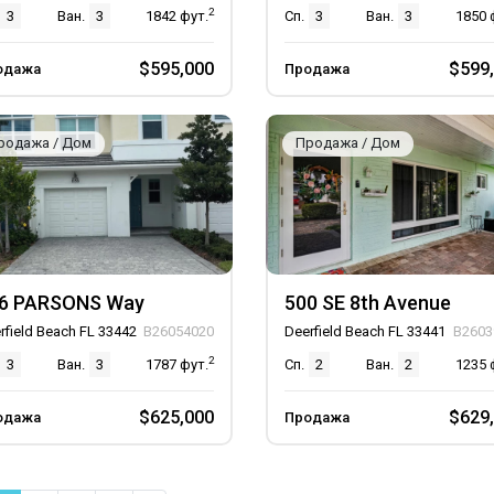
2
3
Ван.
3
1842
фут.
Сп.
3
Ван.
3
1850
$595,000
$599
одажа
Продажа
родажа / Дом
Продажа / Дом
6 PARSONS Way
500 SE 8th Avenue
rfield Beach FL 33442
B26054020
Deerfield Beach FL 33441
B2603
2
3
Ван.
3
1787
фут.
Сп.
2
Ван.
2
1235
$625,000
$629
одажа
Продажа