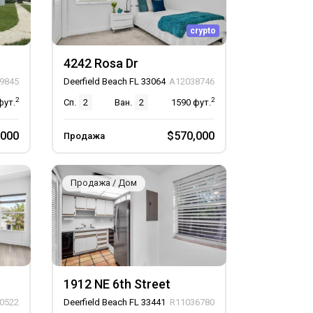
crypto
4242 Rosa Dr
9845
Deerfield Beach FL 33064
A12038746
2
2
фут.
Сп.
2
Ван.
2
1590
фут.
,000
$570,000
Продажа
Продажа / Дом
1912 NE 6th Street
0522
Deerfield Beach FL 33441
R11036780