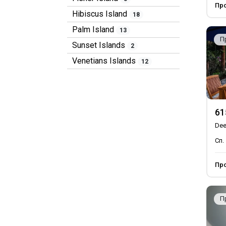
Пр
Hibiscus Island
18
Palm Island
13
П
Sunset Islands
2
Venetians Islands
12
61
Dee
Сп.
Пр
П