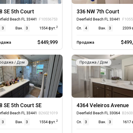
8 SE 5th Court
336 NW 7th Court
rfield Beach FL 33441
F10556753
Deerfield Beach FL 33441
F1055
2
3
Ван.
3
1554
фут.
Сп.
4
Ван.
3
2339
$449,999
$499
одажа
Продажа
родажа / Дом
Продажа / Дом
8 SE 5th Court SE
4364 Veleiros Avenue
rfield Beach FL 33441
B26021019
Deerfield Beach FL 33064
B2603
2
3
Ван.
3
1554
фут.
Сп.
3
Ван.
3
1617