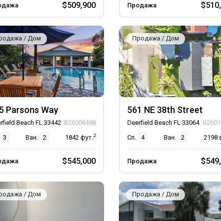
$509,900
$510
одажа
Продажа
родажа / Дом
Продажа / Дом
5 Parsons Way
561 NE 38th Street
rfield Beach FL 33442
B26008498
Deerfield Beach FL 33064
B2601
2
3
Ван.
2
1842
фут.
Сп.
4
Ван.
2
2198
$545,000
$549
одажа
Продажа
родажа / Дом
Продажа / Дом