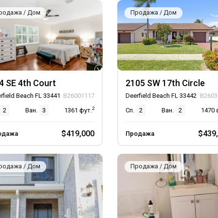
родажа / Дом
Продажа / Дом
4 SE 4th Court
2105 SW 17th Circle
rfield Beach FL 33441
B26001117
Deerfield Beach FL 33442
B2603
2
2
Ван.
3
1361
фут.
Сп.
2
Ван.
2
1470
$419,000
$439
одажа
Продажа
родажа / Дом
Продажа / Дом