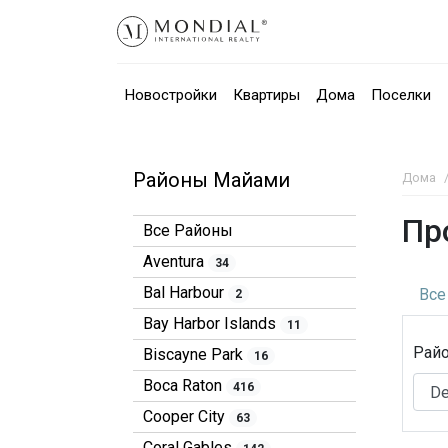
Новостройки
Квартиры
Дома
Поселки
Районы Майами
Дома
Пр
Все Районы
Aventura
34
Bal Harbour
Все
2
Bay Harbor Islands
11
Рай
Biscayne Park
16
Boca Raton
416
Cooper City
63
Coral Gables