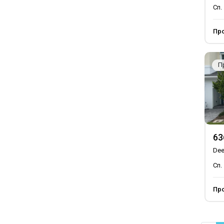
Сп.
Пр
П
63
Dee
Сп.
Пр