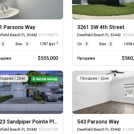
1 Parsons Way
3261 SW 4th Street
rfield Beach FL 33442
R11158375
Deerfield Beach FL 33442
B2604
2
3
Ван.
3
1787
фут.
Сп.
3
Ван.
2
1458
$555,000
$560
одажа
Продажа
родажа / Дом
Продажа / Дом
4 часов назад
1823 Sandpiper Pointe Place 1823, Unit 1823
543 Parsons Way
rfield Beach FL 33442
B26042768
Deerfield Beach FL 33442
A1200