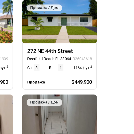
Продажа / Дом
272 NE 44th Street
1939
Deerfield Beach FL 33064
B26043618
2
2
фут.
Сп.
3
Ван.
1
1164
фут.
,900
$449,900
Продажа
Продажа / Дом