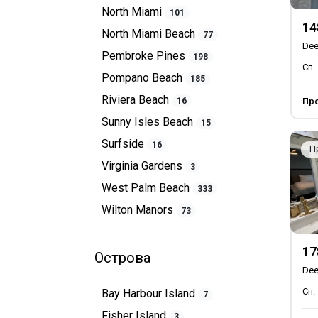
North Miami
101
14
North Miami Beach
77
Dee
Pembroke Pines
198
Сп.
Pompano Beach
185
Riviera Beach
16
Пр
Sunny Isles Beach
15
Surfside
16
П
Virginia Gardens
3
West Palm Beach
333
Wilton Manors
73
17
Острова
Dee
Сп.
Bay Harbour Island
7
Fisher Island
3