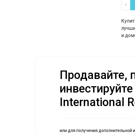
‹
Купит
лучши
и домо
Продавайте, п
инвестируйте
International R
или для получения дополнительной 