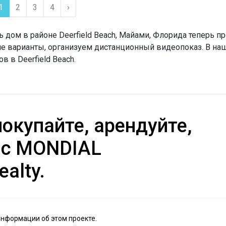
1
2
3
4
›
ь дом в районе Deerfield Beach, Майами, Флорида теперь п
е варианты, организуем дистанционный видеопоказ. В на
в в Deerfield Beach.
окупайте, арендуйте,
 с MONDIAL
ealty.
информации об этом проекте.