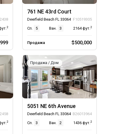
761 NE 43rd Court
2438
Deerfield Beach FL 33064
F10519305
2
2
фут.
Сп.
5
Ван.
3
2164
фут.
,999
$500,000
Продажа
Продажа / Дом
5051 NE 6th Avenue
2458
Deerfield Beach FL 33064
B26013964
2
2
фут.
Сп.
3
Ван.
2
1436
фут.