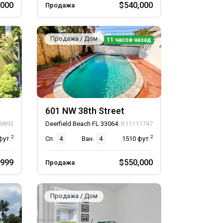
,000
$540,000
Продажа
Продажа / Дом
11 часов назад
601 NW 38th Street
9893
Deerfield Beach FL 33064
R11111747
2
2
фут.
Сп.
4
Ван.
4
1510
фут.
,999
$550,000
Продажа
Продажа / Дом