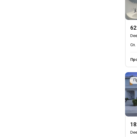
62
Dee
Сп.
Пр
П
Dee