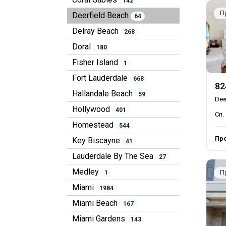
142
П
Deerfield Beach
64
Delray Beach
268
Doral
180
Fisher Island
1
Fort Lauderdale
668
82
Hallandale Beach
59
Dee
Hollywood
401
Сп.
Homestead
544
Пр
Key Biscayne
41
Lauderdale By The Sea
27
Medley
П
1
Miami
1984
Miami Beach
167
Miami Gardens
143