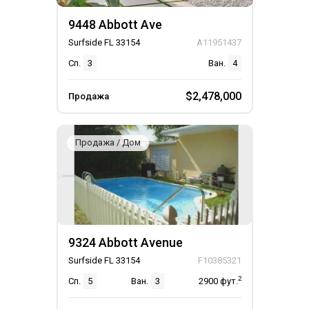
9448 Abbott Ave
Surfside FL 33154
A11951437
Сп.
3
Ван.
4
$2,478,000
Продажа
Продажа / Дом
9324 Abbott Avenue
Surfside FL 33154
F10385321
2
Сп.
5
Ван.
3
2900
фут.