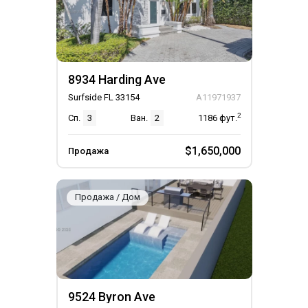
8934 Harding Ave
Surfside FL 33154
A11971937
2
Сп.
3
Ван.
2
1186
фут.
$1,650,000
Продажа
Продажа / Дом
9524 Byron Ave