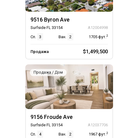
9516 Byron Ave
Surfside FL 33154
A12004998
2
Сп.
3
Ван.
2
1705
фут.
$1,499,500
Продажа
Продажа / Дом
9156 Froude Ave
Surfside FL 33154
A12037706
2
Сп.
4
Ван.
2
1967
фут.