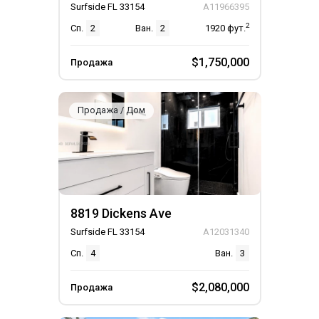
Surfside FL 33154
A11966395
2
Сп.
2
Ван.
2
1920
фут.
$1,750,000
Продажа
Продажа / Дом
8819 Dickens Ave
Surfside FL 33154
A12031340
Сп.
4
Ван.
3
$2,080,000
Продажа