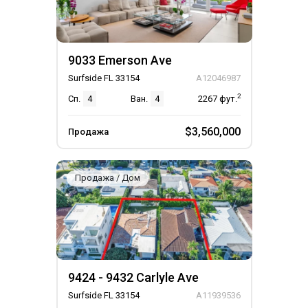
9033 Emerson Ave
Surfside FL 33154
A12046987
2
Сп.
4
Ван.
4
2267
фут.
$3,560,000
Продажа
Продажа / Дом
9424 - 9432 Carlyle Ave
Surfside FL 33154
A11939536