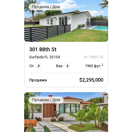
Продажа / Дом
301 88th St
Surfside FL 33154
A11983170
2
Сп.
4
Ван.
4
1963
фут.
$2,295,000
Продажа
Продажа / Дом