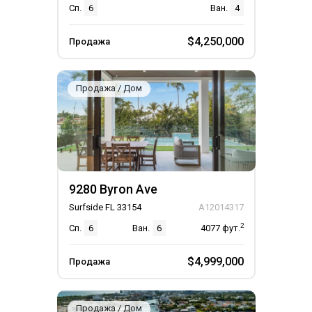
Сп.
6
Ван.
4
$4,250,000
Продажа
Продажа / Дом
9280 Byron Ave
Surfside FL 33154
A12014317
2
Сп.
6
Ван.
6
4077
фут.
$4,999,000
Продажа
Продажа / Дом