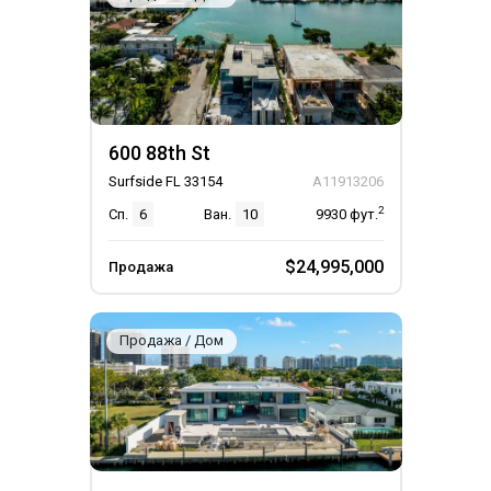
600 88th St
Surfside FL 33154
A11913206
2
Сп.
6
Ван.
10
9930
фут.
$24,995,000
Продажа
Продажа / Дом