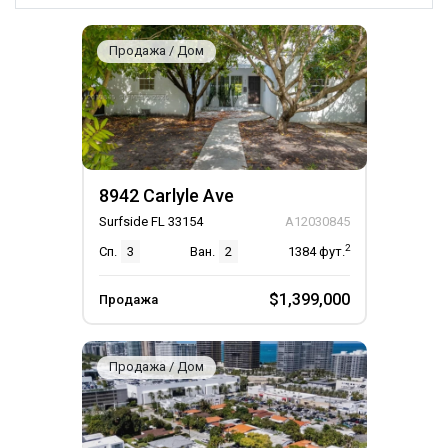
Продажа / Дом
8942 Carlyle Ave
Surfside FL 33154
A12030845
2
Сп.
3
Ван.
2
1384
фут.
$1,399,000
Продажа
Продажа / Дом